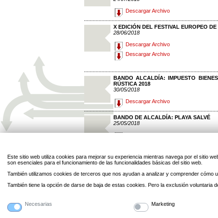
Descargar Archivo
X EDICIÓN DEL FESTIVAL EUROPEO D
28/06/2018
Descargar Archivo
Descargar Archivo
BANDO ALCALDÍA: IMPUESTO BIENE
RÚSTICA 2018
30/05/2018
Descargar Archivo
BANDO DE ALCALDÍA: PLAYA SALVÉ
25/05/2018
Descargar Archivo
SERVICIO DE CONCILIACIÓN DE LA VI
Este sitio web utiliza cookies para mejorar su experiencia mientras navega por el sitio
21/05/2018
son esenciales para el funcionamiento de las funcionalidades básicas del sitio web.
Descargar Archivo
También utilizamos cookies de terceros que nos ayudan a analizar y comprender cómo ut
También tiene la opción de darse de baja de estas cookies. Pero la exclusión voluntaria
PÁG 1
-
PÁG 2
-
PÁG 3
-
PÁG 4
-
PÁG 5
-
PÁG 6
-
P
PÁG 18
-
PÁG 19
-
PÁG 20
-
PÁG 21
Necesarias
Marketing
Legal
Privacidad
Personal
Contacto