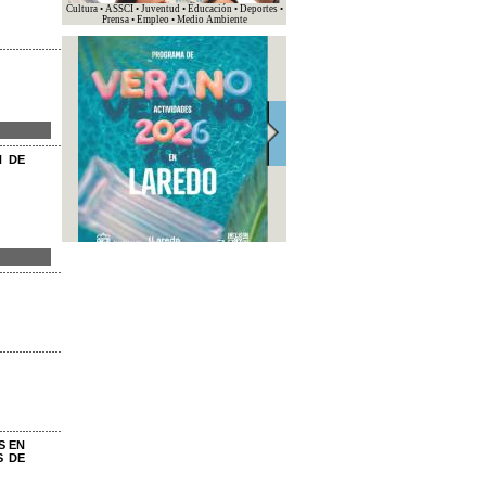
Cultura • ASSCI • Juventud • Educación • Deportes •
Prensa • Empleo • Medio Ambiente
N DE
S EN
S DE