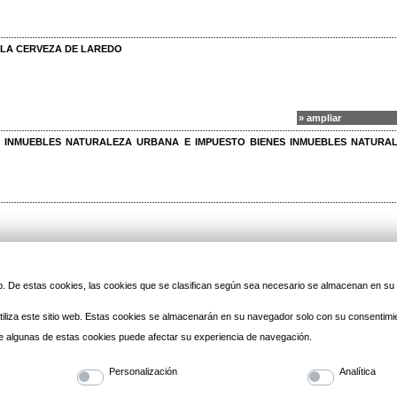
E LA CERVEZA DE LAREDO
» ampliar
S INMUEBLES NATURALEZA URBANA E IMPUESTO BIENES INMUEBLES NATURA
DA FAMILIAR Y LABORAL VERANO 2018
 web. De estas cookies, las cookies que se clasifican según sea necesario se almacenan en s
iliza este sitio web. Estas cookies se almacenarán en su navegador solo con su consentimi
» ampliar
 de algunas de estas cookies puede afectar su experiencia de navegación.
ÁG 7
-
PÁG 8
-
PÁG 9
-
PÁG 10
-
PÁG 11
-
PÁG 12
-
PÁG 13
-
PÁG 14
-
PÁG 15
-
PÁG 16
-
PÁG 22
-
PÁG 23
-
PÁG 24
-
PÁG 25
-
PÁG 26
-
PÁG 27
-
PÁG 28
-
PÁG 29
-
PÁG 30
Personalización
Analítica