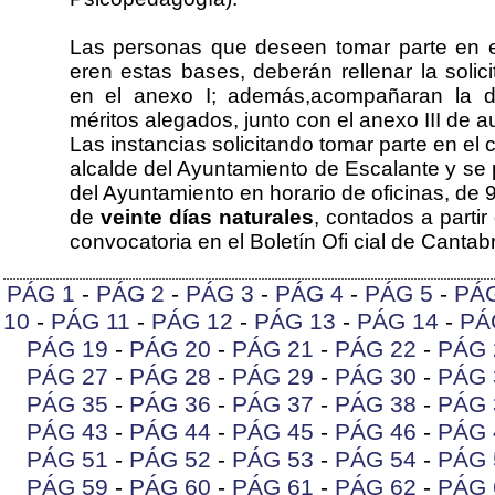
Las personas que deseen tomar parte en el 
eren estas bases, deberán rellenar la soli
en el anexo I; además,acompañaran la do
méritos alegados, junto con el anexo III de a
Las instancias solicitando tomar parte en el c
alcalde del Ayuntamiento de Escalante y se 
del Ayuntamiento en horario de oficinas, de 
de
veinte días naturales
, contados a partir
convocatoria en el Boletín Ofi cial de Cantab
PÁG 1
-
PÁG 2
-
PÁG 3
-
PÁG 4
-
PÁG 5
-
PÁ
10
-
PÁG 11
-
PÁG 12
-
PÁG 13
-
PÁG 14
-
PÁ
PÁG 19
-
PÁG 20
-
PÁG 21
-
PÁG 22
-
PÁG 
PÁG 27
-
PÁG 28
-
PÁG 29
-
PÁG 30
-
PÁG 
PÁG 35
-
PÁG 36
-
PÁG 37
-
PÁG 38
-
PÁG 
PÁG 43
-
PÁG 44
-
PÁG 45
-
PÁG 46
-
PÁG 
PÁG 51
-
PÁG 52
-
PÁG 53
-
PÁG 54
-
PÁG 
PÁG 59
-
PÁG 60
-
PÁG 61
-
PÁG 62
-
PÁG 