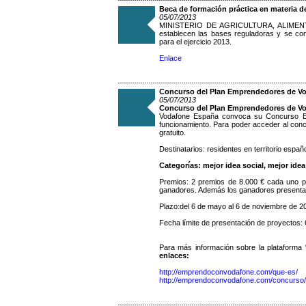
Beca de formación práctica en materia d
05/07/2013
MINISTERIO DE AGRICULTURA, ALIMENTAC
establecen las bases reguladoras y se con
para el ejercicio 2013.
Enlace
Concurso del Plan Emprendedores de V
05/07/2013
Concurso del Plan Emprendedores de V
Vodafone España convoca su Concurso Em
funcionamiento. Para poder acceder al conc
gratuito.
Destinatarios: residentes en territorio esp
Categorías: mejor idea social, mejor ide
Premios: 2 premios de 8.000 € cada uno p
ganadores. Además los ganadores presentar
Plazo:del 6 de mayo al 6 de noviembre de 2
Fecha límite de presentación de proyectos: 
Para más información sobre la plataforma
enlaces:
http://emprendoconvodafone.com/que-es/
http://emprendoconvodafone.com/concurso/