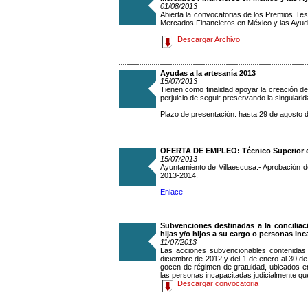
01/08/2013
Abierta la convocatorias de los Premios Te
Mercados Financieros en México y las Ayudas
Descargar Archivo
Ayudas a la artesanía 2013
15/07/2013
Tienen como finalidad apoyar la creación de
perjuicio de seguir preservando la singulari
Plazo de presentación: hasta 29 de agosto 
OFERTA DE EMPLEO: Técnico Superior 
15/07/2013
Ayuntamiento de Villaescusa.- Aprobación de
2013-2014.
Enlace
Subvenciones destinadas a la conciliac
hijas y/o hijos a su cargo o personas inc
11/07/2013
Las acciones subvencionables contenidas 
diciembre de 2012 y del 1 de enero al 30 de
gocen de régimen de gratuidad, ubicados e
las personas incapacitadas judicialmente qu
Descargar convocatoria