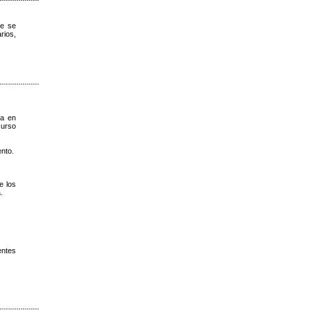
e se
rios,
ya en
curso
ento.
e los
.
entes