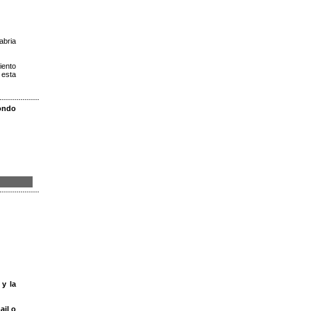
abria
iento
 esta
Fondo
 y la
ail o