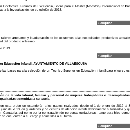
sis Doctorales, Premios de Excelencia, Becas para el Máster (Maestría) Internacional en Ba
 a la Investigación, en su edición de 2013.
» ampliar
 talleres artesanos y la adaptación de los existentes a las necesidades productivas actuales
dad del producto artesano.
de 2013.
» ampliar
en Educación Infantil. AYUNTAMIENTO DE VILLAESCUSA
 las bases para la selección de un Técnico Superior en Educación Infantil para el curso es
ión de la vida laboral, familiar y personal de mujeres trabajadoras o desempleada
apacitadas sometidas a su tutela.
en esta orden se extenderán a los gastos realizados desde el 1 de enero de 2012 al 
 junio de 2013, en guarderias y / o centros de atención infantil debidamente autorizados y q
n Cantabria, así como por la contratación de personas cuidadoreas, tanto para hijos como
e se encuentren a su cargo y sometidas a su tutela.
» ampliar