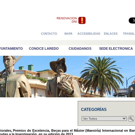
RENOVACION
DNI
CONTACTO
MAPA
ACCESIBILIDAD
ENLACES
TRANSL
AYUNTAMIENTO
CONOCE LAREDO
CIUDADANOS
SEDE ELECTRONICA
CATEGORÍAS
orales, Premios de Excelencia, Becas para el Máster (Maestría) Internacional en Ba
udas a la Investigación, en su edición de 2013