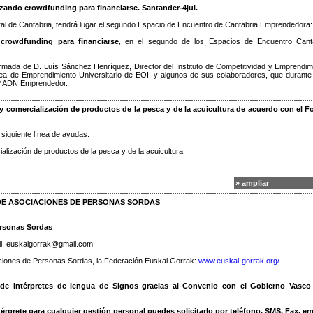
izando crowdfunding para financiarse. Santander-4jul.
tral de Cantabria, tendrá lugar el segundo Espacio de Encuentro de Cantabria Emprendedora:
 crowdfunding para financiarse
, en el segundo de los Espacios de Encuentro Cant
mada de D. Luís Sánchez Henríquez, Director del Instituto de Competitividad y Emprendim
Área de Emprendimiento Universitario de EOI, y algunos de sus colaboradores, que durante
MP ADN Emprendedor.
 y comercialización de productos de la pesca y de la acuicultura de acuerdo con el 
 siguiente línea de ayudas:
alización de productos de la pesca y de la acuicultura.
» ampliar
 DE ASOCIACIONES DE PERSONAS SORDAS
ersonas Sordas
ail: euskalgorrak@gmail.com
ciones de Personas Sordas, la Federación Euskal Gorrak:
www.euskal-gorrak.org/
o de Intérpretes de lengua de Signos gracias al Convenio con el Gobierno Vasco
érprete para cualquier gestión personal puedes solicitarlo por teléfono, SMS, Fax, em