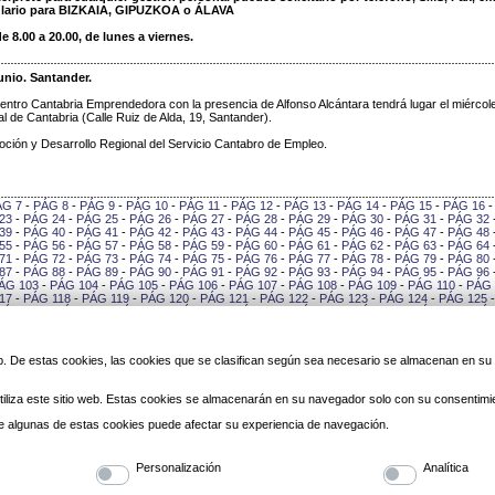
rmulario para BIZKAIA, GIPUZKOA o ÁLAVA
e 8.00 a 20.00, de lunes a viernes.
unio. Santander.
entro Cantabria Emprendedora con la presencia de Alfonso Alcántara tendrá lugar el miércol
ral de Cantabria (Calle Ruiz de Alda, 19, Santander).
oción y Desarrollo Regional del Servicio Cantabro de Empleo.
ÁG 7
-
PÁG 8
-
PÁG 9
-
PÁG 10
-
PÁG 11
-
PÁG 12
-
PÁG 13
-
PÁG 14
-
PÁG 15
-
PÁG 16
23
-
PÁG 24
-
PÁG 25
-
PÁG 26
-
PÁG 27
-
PÁG 28
-
PÁG 29
-
PÁG 30
-
PÁG 31
-
PÁG 32
39
-
PÁG 40
-
PÁG 41
-
PÁG 42
-
PÁG 43
-
PÁG 44
-
PÁG 45
-
PÁG 46
-
PÁG 47
-
PÁG 48
55
-
PÁG 56
-
PÁG 57
-
PÁG 58
-
PÁG 59
-
PÁG 60
-
PÁG 61
-
PÁG 62
-
PÁG 63
-
PÁG 64
71
-
PÁG 72
-
PÁG 73
-
PÁG 74
-
PÁG 75
-
PÁG 76
-
PÁG 77
-
PÁG 78
-
PÁG 79
-
PÁG 80
87
-
PÁG 88
-
PÁG 89
-
PÁG 90
-
PÁG 91
-
PÁG 92
-
PÁG 93
-
PÁG 94
-
PÁG 95
-
PÁG 96
ÁG 103
-
PÁG 104
-
PÁG 105
-
PÁG 106
-
PÁG 107
-
PÁG 108
-
PÁG 109
-
PÁG 110
-
PÁG 
17
-
PÁG 118
-
PÁG 119
-
PÁG 120
-
PÁG 121
-
PÁG 122
-
PÁG 123
-
PÁG 124
-
PÁG 125
PÁG 132
-
PÁG 133
-
PÁG 134
-
PÁG 135
-
PÁG 136
-
PÁG 137
-
PÁG 138
-
PÁG 139
-
PÁG
146
-
PÁG 147
-
PÁG 148
-
PÁG 149
-
PÁG 150
-
PÁG 151
-
PÁG 152
-
PÁG 153
-
PÁG 154
0
-
PÁG 161
-
PÁG 162
-
PÁG 163
-
PÁG 164
-
PÁG 165
-
PÁG 166
-
PÁG 167
-
PÁG 168
-
PÁG 175
-
PÁG 176
-
PÁG 177
-
PÁG 178
-
PÁG 179
-
PÁG 180
-
PÁG 181
-
PÁG 182
-
PÁG
 web. De estas cookies, las cookies que se clasifican según sea necesario se almacenan en s
189
-
PÁG 190
-
PÁG 191
-
PÁG 192
-
PÁG 193
-
PÁG 194
-
PÁG 195
-
PÁG 196
-
PÁG 197
3
-
PÁG 204
-
PÁG 205
-
PÁG 206
-
PÁG 207
-
PÁG 208
-
PÁG 209
-
PÁG 210
-
PÁG 211
-
PÁG 218
-
PÁG 219
-
PÁG 220
-
PÁG 221
-
PÁG 222
-
PÁG 223
-
PÁG 224
-
PÁG 225
-
PÁG
iliza este sitio web. Estas cookies se almacenarán en su navegador solo con su consentimi
232
-
PÁG 233
-
PÁG 234
-
PÁG 235
-
PÁG 236
-
PÁG 237
-
PÁG 238
-
PÁG 239
-
PÁG 24
6
-
PÁG 247
-
PÁG 248
-
PÁG 249
-
PÁG 250
-
PÁG 251
-
PÁG 252
-
PÁG 253
-
PÁG 254
-
 de algunas de estas cookies puede afectar su experiencia de navegación.
PÁG 261
-
PÁG 262
-
PÁG 263
-
PÁG 264
-
PÁG 265
-
PÁG 266
-
PÁG 267
-
PÁG 268
-
PÁG
275
-
PÁG 276
-
PÁG 277
-
PÁG 278
-
PÁG 279
-
PÁG 280
-
PÁG 281
-
PÁG 282
-
PÁG 283
-
PÁG 285
-
PÁG 286
-
PÁG 287
Personalización
Analítica