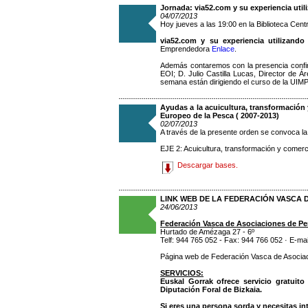
Jornada: via52.com y su experiencia util
04/07/2013
Hoy jueves a las 19:00 en la Biblioteca Cen
via52.com y su experiencia utilizando
Emprendedora
Enlace
.
Además contaremos con la presencia confir
EOI; D. Julio Castilla Lucas, Director de 
semana están dirigiendo el curso de la UI
Ayudas a la acuicultura, transformación
Europeo de la Pesca ( 2007-2013)
02/07/2013
A través de la presente orden se convoca la
EJE 2: Acuicultura, transformación y comerci
Descargar bases.
LINK WEB DE LA FEDERACIÓN VASCA
24/06/2013
Federación Vasca de Asociaciones de P
Hurtado de Amézaga 27 - 6º
Telf: 944 765 052 - Fax: 944 766 052 · E-m
Página web de Federación Vasca de Asocia
SERVICIOS:
Euskal Gorrak ofrece servicio gratuit
Diputación Foral de Bizkaia.
Si eres una persona sorda y necesitas int