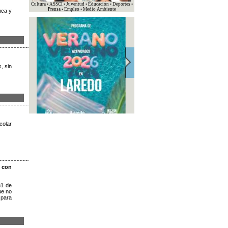
Cultura • ASSCI • Juventud • Educación • Deportes •
Prensa • Empleo • Medio Ambiente
nca y
, sin
colar
s con
31 de
ue no
 para