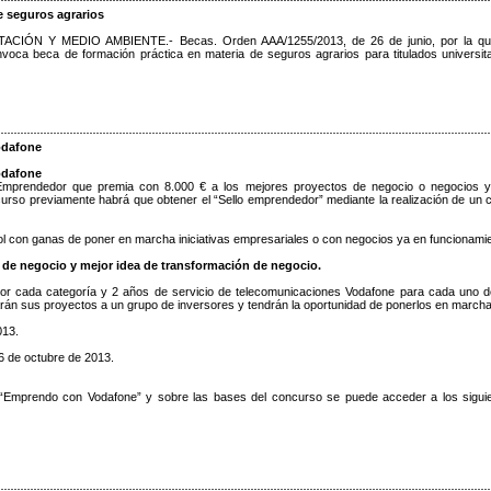
e seguros agrarios
IÓN Y MEDIO AMBIENTE.- Becas. Orden AAA/1255/2013, de 26 de junio, por la qu
voca beca de formación práctica en materia de seguros agrarios para titulados universita
odafone
odafone
prendedor que premia con 8.000 € a los mejores proyectos de negocio o negocios 
urso previamente habrá que obtener el “Sello emprendedor” mediante la realización de un 
añol con ganas de poner en marcha iniciativas empresariales o con negocios ya en funcionami
a de negocio y mejor idea de transformación de negocio.
or cada categoría y 2 años de servicio de telecomunicaciones Vodafone para cada uno d
án sus proyectos a un grupo de inversores y tendrán la oportunidad de ponerlos en marcha
013.
6 de octubre de 2013.
 “Emprendo con Vodafone” y sobre las bases del concurso se puede acceder a los sigui