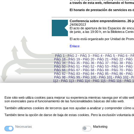
a través de esta web, rellenando el fo
El horario de prestación de servicios es d
Conferencia sobre emprendimiento. 26-j
24/06/2013
El acto de apertura de los Espacios de encu
de junio, a las 19:00 h, en la Biblioteca Cent
El acto está organizado por Unidad de Prom
Enlace
PÁG 1
-
PÁG 2
-
PÁG 3
-
PÁG 4
-
PÁG 5
-
PÁG 6
-
P
PÁG 18
-
PÁG 19
-
PÁG 20
-
PÁG 21
-
PÁG 22
-
PÁG 
PÁG 34
-
PÁG 35
-
PÁG 36
-
PÁG 37
-
PÁG 38
-
PÁG 
PÁG 50
-
PÁG 51
-
PÁG 52
-
PÁG 53
-
PÁG 54
-
PÁG 
PÁG 66
-
PÁG 67
-
PÁG 68
-
PÁG 69
-
PÁG 70
-
PÁG 
PÁG 82
-
PÁG 83
-
PÁG 84
-
PÁG 85
-
PÁG 86
-
PÁG 
PÁG 98
-
PÁG 99
-
PÁG 100
-
PÁG 101
-
PÁG 102
-
P
112
-
PÁG 113
-
PÁG 114
-
PÁG 115
-
PÁG 116
-
PÁG 1
PÁG 127
-
PÁG 128
-
PÁG 129
-
PÁG 130
-
PÁG 131
-
141
-
PÁG 142
-
PÁG 143
-
PÁG 144
-
PÁG 145
-
PÁG 
-
PÁG 156
-
PÁG 157
-
PÁG 158
-
PÁG 159
-
PÁG 16
PÁG 170
-
PÁG 171
-
PÁG 172
-
PÁG 173
-
PÁG 174
-
Este sitio web utiliza cookies para mejorar su experiencia mientras navega por el sitio
184
-
PÁG 185
-
PÁG 186
-
PÁG 187
-
PÁG 188
-
PÁG 
son esenciales para el funcionamiento de las funcionalidades básicas del sitio web.
-
PÁG 199
-
PÁG 200
-
PÁG 201
-
PÁG 202
-
PÁG 20
PÁG 213
-
PÁG 214
-
PÁG 215
-
PÁG 216
-
PÁG 217
-
También utilizamos cookies de terceros que nos ayudan a analizar y comprender cómo ut
227
-
PÁG 228
-
PÁG 229
-
PÁG 230
-
PÁG 231
-
PÁG 
-
PÁG 242
-
PÁG 243
-
PÁG 244
-
PÁG 245
-
PÁG 24
También tiene la opción de darse de baja de estas cookies. Pero la exclusión voluntaria
PÁG 256
-
PÁG 257
-
PÁG 258
-
PÁG 259
-
PÁG 260
-
270
-
PÁG 271
-
PÁG 272
-
PÁG 273
-
PÁG 274
-
PÁG 
Necesarias
Marketing
Legal
Privacidad
Personal
Contacto