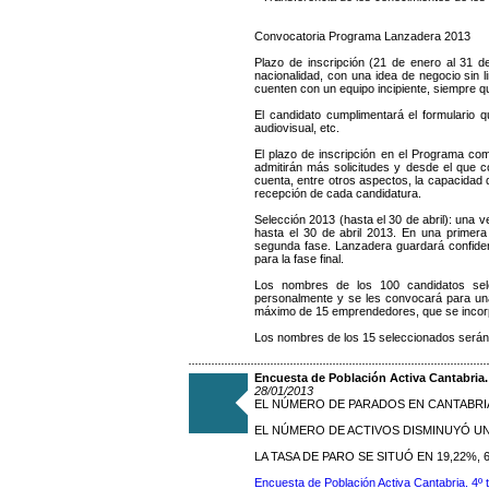
Convocatoria Programa Lanzadera 2013
Plazo de inscripción (21 de enero al 31 
nacionalidad, con una idea de negocio sin 
cuenten con un equipo incipiente, siempre q
El candidato cumplimentará el formulario
audiovisual, etc.
El plazo de inscripción en el Programa co
admitirán más solicitudes y desde el que 
cuenta, entre otros aspectos, la capacidad 
recepción de cada candidatura.
Selección 2013 (hasta el 30 de abril): una 
hasta el 30 de abril 2013. En una primer
segunda fase. Lanzadera guardará confiden
para la fase final.
Los nombres de los 100 candidatos sel
personalmente y se les convocará para una
máximo de 15 emprendedores, que se incor
Los nombres de los 15 seleccionados serán
Encuesta de Población Activa Cantabria. 
28/01/2013
EL NÚMERO DE PARADOS EN CANTABRIA
EL NÚMERO DE ACTIVOS DISMINUYÓ UN
LA TASA DE PARO SE SITUÓ EN 19,22%,
Encuesta de Población Activa Cantabria. 4º 