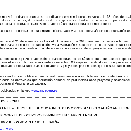
de marzo): podrán presentar su candidatura emprendedores mayores de 18 años de cual
limitación de sector, de actividad ni de área geográfica. Podrán presentarse emprendedore
ue exista un liderazgo claro. Solo se admitirá una candidatura por emprendedor.
 que puede encontrar en esta misma página web y al que podrá añadir documentación esc
menzará el 21 de enero y concluirá el 31 de marzo de 2013, momento a partir de la cual 
comenzará el proceso de selección. En la valoración y selección de los proyectos se tend
de liderar de cada candidato, la diferenciación e innovación de su proyecto, así como el ord
vez concluido el plazo de admisión de candidaturas, se abrirá un proceso de selección que d
a fase el equipo de Lanzadera seleccionará las 100 mejores candidaturas, que pasarán 
cialidad absoluta sobre las candidaturas y proyectos presentados que no sean seleccio
eccionados se publicarán en la web www.lanzadera.es. Además, se contactará con 
 serie de entrevistas que permitirán conocer en profundidad cada proyecto y seleccionar
porarán al Programa Lanzadera.
 publicados en la web
www.lanzadera.es.
4º trim. 2012
 EN EL 4o TRIMESTRE DE 2012 AUMENTÓ UN 20,29% RESPECTO AL AÑO ANTERIOR
 0,27% Y EL DE OCUPADOS DISMINUYÓ UN 4,16% INTERANUAL
 6,80 PUNTOS POR DEBAJO DE ESPAÑA
trim. 2012