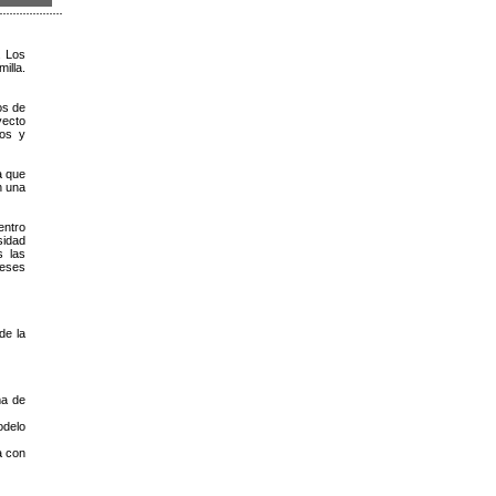
. Los
illa.
os de
yecto
ños y
a que
n una
entro
sidad
s las
meses
de la
ma de
odelo
a con