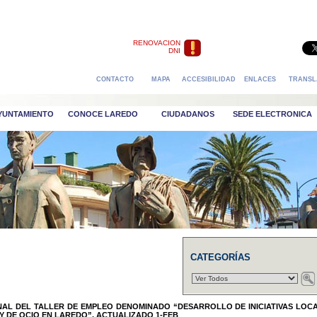
RENOVACION
DNI
CONTACTO
MAPA
ACCESIBILIDAD
ENLACES
TRANSL
AYUNTAMIENTO
CONOCE LAREDO
CIUDADANOS
SEDE ELECTRONICA
CATEGORÍAS
AL DEL TALLER DE EMPLEO DENOMINADO “DESARROLLO DE INICIATIVAS LOC
Y DE OCIO EN LAREDO”. ACTUALIZADO 1-FEB