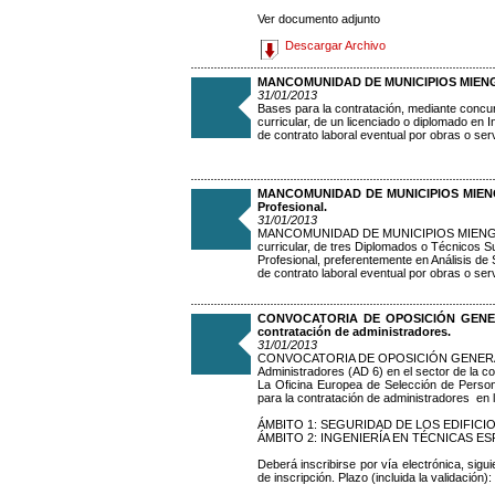
Ver documento adjunto
Descargar Archivo
MANCOMUNIDAD DE MUNICIPIOS MIENGO-PO
31/01/2013
Bases para la contratación, mediante concur
curricular, de un licenciado o diplomado en 
de contrato laboral eventual por obras o serv
MANCOMUNIDAD DE MUNICIPIOS MIENGO 
Profesional.
31/01/2013
MANCOMUNIDAD DE MUNICIPIOS MIENGO - PO
curricular, de tres Diplomados o Técnicos 
Profesional, preferentemente en Análisis de
de contrato laboral eventual por obras o serv
CONVOCATORIA DE OPOSICIÓN GENERAL C
contratación de administradores.
31/01/2013
CONVOCATORIA DE OPOSICIÓN GENER
Administradores (AD 6) en el sector de la c
La Oficina Europea de Selección de Person
para la contratación de administradores en 
ÁMBITO 1: SEGURIDAD DE LOS EDIFICI
ÁMBITO 2: INGENIERÍA EN TÉCNICAS E
Deberá inscribirse por vía electrónica, sigu
de inscripción. Plazo (incluida la validació