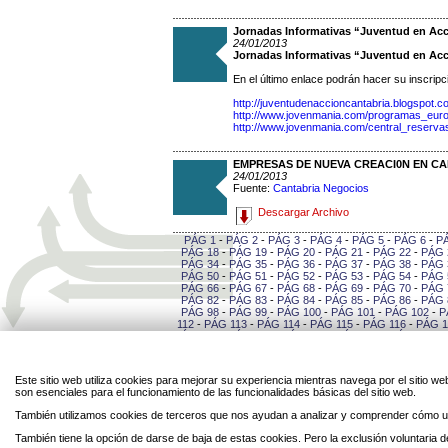
Jornadas Informativas “Juventud en Ac
24/01/2013
Jornadas Informativas “Juventud en Acc
En el último enlace podrán hacer su inscripc
http://juventudenaccioncantabria.blogspot.c
http://www.jovenmania.com/programas_euro
http://www.jovenmania.com/central_reserv
EMPRESAS DE NUEVA CREACI0N EN CAN
24/01/2013
Fuente:
Cantabria Negocios
Descargar Archivo
PÁG 1
-
PÁG 2
-
PÁG 3
-
PÁG 4
-
PÁG 5
-
PÁG 6
-
P
PÁG 18
-
PÁG 19
-
PÁG 20
-
PÁG 21
-
PÁG 22
-
PÁG 
PÁG 34
-
PÁG 35
-
PÁG 36
-
PÁG 37
-
PÁG 38
-
PÁG 
PÁG 50
-
PÁG 51
-
PÁG 52
-
PÁG 53
-
PÁG 54
-
PÁG 
PÁG 66
-
PÁG 67
-
PÁG 68
-
PÁG 69
-
PÁG 70
-
PÁG 
PÁG 82
-
PÁG 83
-
PÁG 84
-
PÁG 85
-
PÁG 86
-
PÁG 
PÁG 98
-
PÁG 99
-
PÁG 100
-
PÁG 101
-
PÁG 102
-
P
112
-
PÁG 113
-
PÁG 114
-
PÁG 115
-
PÁG 116
-
PÁG 1
PÁG 127
-
PÁG 128
-
PÁG 129
-
PÁG 130
-
PÁG 131
-
141
-
PÁG 142
-
PÁG 143
-
PÁG 144
-
PÁG 145
-
PÁG 
-
PÁG 156
-
PÁG 157
-
PÁG 158
-
PÁG 159
-
PÁG 16
PÁG 170
-
PÁG 171
-
PÁG 172
-
PÁG 173
-
PÁG 174
-
Este sitio web utiliza cookies para mejorar su experiencia mientras navega por el sitio
184
-
PÁG 185
-
PÁG 186
-
PÁG 187
-
PÁG 188
-
PÁG 
son esenciales para el funcionamiento de las funcionalidades básicas del sitio web.
-
PÁG 199
-
PÁG 200
-
PÁG 201
-
PÁG 202
-
PÁG 20
PÁG 213
-
PÁG 214
-
PÁG 215
-
PÁG 216
-
PÁG 217
-
También utilizamos cookies de terceros que nos ayudan a analizar y comprender cómo ut
227
-
PÁG 228
-
PÁG 229
-
PÁG 230
-
PÁG 231
-
PÁG 
-
PÁG 242
-
PÁG 243
-
PÁG 244
-
PÁG 245
-
PÁG 24
También tiene la opción de darse de baja de estas cookies. Pero la exclusión voluntaria
PÁG 256
-
PÁG 257
-
PÁG 258
-
PÁG 259
-
PÁG 260
-