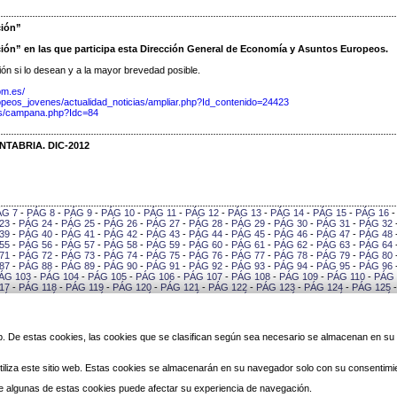
ción”
ión” en las que participa esta Dirección General de Economía y Asuntos Europeos.
ión si lo desean y a la mayor brevedad posible.
om.es/
peos_jovenes/actualidad_noticias/ampliar.php?Id_contenido=24423
as/campana.php?Idc=84
TABRIA. DIC-2012
ÁG 7
-
PÁG 8
-
PÁG 9
-
PÁG 10
-
PÁG 11
-
PÁG 12
-
PÁG 13
-
PÁG 14
-
PÁG 15
-
PÁG 16
23
-
PÁG 24
-
PÁG 25
-
PÁG 26
-
PÁG 27
-
PÁG 28
-
PÁG 29
-
PÁG 30
-
PÁG 31
-
PÁG 32
39
-
PÁG 40
-
PÁG 41
-
PÁG 42
-
PÁG 43
-
PÁG 44
-
PÁG 45
-
PÁG 46
-
PÁG 47
-
PÁG 48
55
-
PÁG 56
-
PÁG 57
-
PÁG 58
-
PÁG 59
-
PÁG 60
-
PÁG 61
-
PÁG 62
-
PÁG 63
-
PÁG 64
71
-
PÁG 72
-
PÁG 73
-
PÁG 74
-
PÁG 75
-
PÁG 76
-
PÁG 77
-
PÁG 78
-
PÁG 79
-
PÁG 80
87
-
PÁG 88
-
PÁG 89
-
PÁG 90
-
PÁG 91
-
PÁG 92
-
PÁG 93
-
PÁG 94
-
PÁG 95
-
PÁG 96
ÁG 103
-
PÁG 104
-
PÁG 105
-
PÁG 106
-
PÁG 107
-
PÁG 108
-
PÁG 109
-
PÁG 110
-
PÁG 
17
-
PÁG 118
-
PÁG 119
-
PÁG 120
-
PÁG 121
-
PÁG 122
-
PÁG 123
-
PÁG 124
-
PÁG 125
PÁG 132
-
PÁG 133
-
PÁG 134
-
PÁG 135
-
PÁG 136
-
PÁG 137
-
PÁG 138
-
PÁG 139
-
PÁG
146
-
PÁG 147
-
PÁG 148
-
PÁG 149
-
PÁG 150
-
PÁG 151
-
PÁG 152
-
PÁG 153
-
PÁG 154
0
-
PÁG 161
-
PÁG 162
-
PÁG 163
-
PÁG 164
-
PÁG 165
-
PÁG 166
-
PÁG 167
-
PÁG 168
-
PÁG 175
-
PÁG 176
-
PÁG 177
-
PÁG 178
-
PÁG 179
-
PÁG 180
-
PÁG 181
-
PÁG 182
-
PÁG
 web. De estas cookies, las cookies que se clasifican según sea necesario se almacenan en s
189
-
PÁG 190
-
PÁG 191
-
PÁG 192
-
PÁG 193
-
PÁG 194
-
PÁG 195
-
PÁG 196
-
PÁG 197
3
-
PÁG 204
-
PÁG 205
-
PÁG 206
-
PÁG 207
-
PÁG 208
-
PÁG 209
-
PÁG 210
-
PÁG 211
-
PÁG 218
-
PÁG 219
-
PÁG 220
-
PÁG 221
-
PÁG 222
-
PÁG 223
-
PÁG 224
-
PÁG 225
-
PÁG
iliza este sitio web. Estas cookies se almacenarán en su navegador solo con su consentimi
232
-
PÁG 233
-
PÁG 234
-
PÁG 235
-
PÁG 236
-
PÁG 237
-
PÁG 238
-
PÁG 239
-
PÁG 240
6
-
PÁG 247
-
PÁG 248
-
PÁG 249
-
PÁG 250
-
PÁG 251
-
PÁG 252
-
PÁG 253
-
PÁG 254
-
 de algunas de estas cookies puede afectar su experiencia de navegación.
PÁG 261
-
PÁG 262
-
PÁG 263
-
PÁG 264
-
PÁG 265
-
PÁG 266
-
PÁG 267
-
PÁG 268
-
PÁG