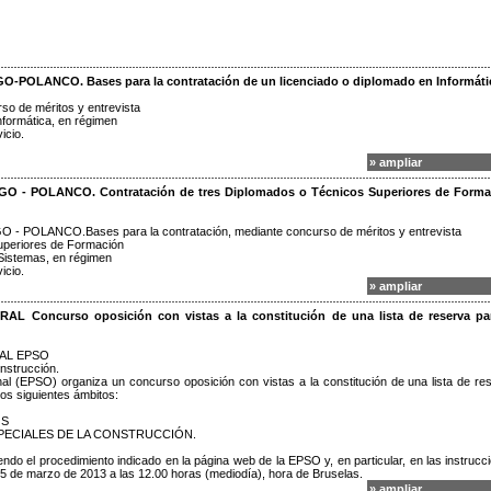
LANCO. Bases para la contratación de un licenciado o diplomado en Informáti
so de méritos y entrevista
Informática, en régimen
icio.
» ampliar
- POLANCO. Contratación de tres Diplomados o Técnicos Superiores de Forma
LANCO.Bases para la contratación, mediante concurso de méritos y entrevista
Superiores de Formación
 Sistemas, en régimen
icio.
» ampliar
oncurso oposición con vistas a la constitución de una lista de reserva par
AL EPSO
onstrucción.
al (EPSO) organiza un concurso oposición con vistas a la constitución de una lista de re
los siguientes ámbitos:
OS
SPECIALES DE LA CONSTRUCCIÓN.
iendo el procedimiento indicado en la página web de la EPSO y, en particular, en las instrucc
n): 5 de marzo de 2013 a las 12.00 horas (mediodía), hora de Bruselas.
» ampliar