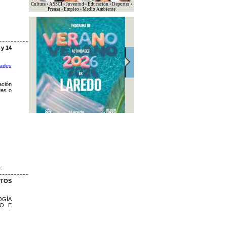
Cultura • ASSCI • Juventud • Educación • Deportes •
Prensa • Empleo • Medio Ambiente
 y 14
dades
ación
tes o
.
CTOS
LOGÍA
LO E