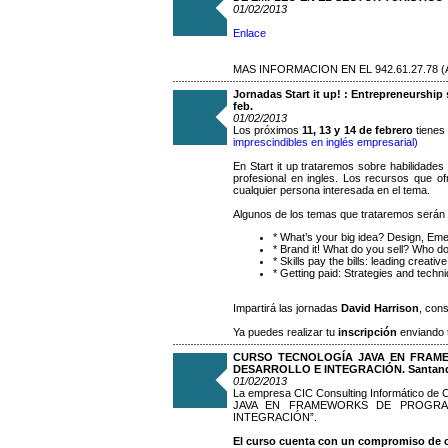
01/02/2013
Enlace
MAS INFORMACION EN EL 942.61.27.78
Jornadas Start it up! : Entrepreneurship 
feb.
01/02/2013
Los próximos
11, 13 y 14 de febrero
tienes
imprescindibles en inglés empresarial)
En Start it up trataremos sobre habilidade
profesional en ingles. Los recursos que o
cualquier persona interesada en el tema.
Algunos de los temas que trataremos serán 
* What’s your big idea? Design, Em
* Brand it! What do you sell? Who do
* Skills pay the bills: leading creat
* Getting paid: Strategies and techn
Impartirá las jornadas
David Harrison
, con
Ya puedes realizar tu
inscripción
enviando t
CURSO TECNOLOGÍA JAVA EN FRAM
DESARROLLO E INTEGRACIÓN. Santan
01/02/2013
La empresa CIC Consulting Informático de 
JAVA EN FRAMEWORKS DE PROGRA
INTEGRACIÓN”.
El curso cuenta con un compromiso de c