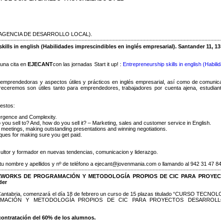
 (AGENCIA DE DESARROLLO LOCAL).
skills in english (Habilidades imprescindibles en inglés empresarial). Santander 11, 13
 una cita en
EJECANT
con las jornadas Start it up! :
Entrepreneurship skills in english (Habili
s emprendedoras y aspectos útiles y prácticos en inglés empresarial, así como de comunic
freceremos son útiles tanto para emprendedores, trabajadores por cuenta ajena, estudian
estos:
ergence and Complexity.
 you sell to? And, how do you sell it? – Marketing, sales and customer service in English.
ive meetings, making outstanding presentations and winning negotiations.
iques for making sure you get paid.
sultor y formador en nuevas tendencias, comunicacion y liderazgo.
u nombre y apellidos y nº de teléfono a ejecant@jovenmania.com o llamando al 942 31 47 84
EWORKS DE PROGRAMACIÓN Y METODOLOGÍA PROPIOS DE CIC PARA PROYE
der
Cantabria, comenzará el día 18 de febrero un curso de 15 plazas titulado “CURSO TECNO
MACIÓN Y METODOLOGÍA PROPIOS DE CIC PARA PROYECTOS DESARROL
ontratación del 60% de los alumnos.