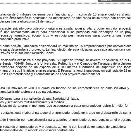
rtación de 3 millones de euros para financiar a un máximo de 15 emprendedores al año
con éxito tendrán la posibilidad de beneficiarse de una ronda de inversión con capital sem
dera.es hasta el próximo 31 de marzo.
caracter privado cuyo objetivo prioritario es ayudar a desarrollar y poner en valor proyect
ará una convocatoria anual para seleccionar a las personas que dispongan de un pro
s recursos formativos, económicos y estructurales necesarios para convertir sus sue
 economía productiva.
 en cada edición, Lanzadera seleccionará un máximo de 15 emprendedores por convocatori
 para desarrollar su proyecto. La financiación de esta iniciativa, que cada año contará co
 través de la sociedad Alquería Capital.
edicación exclusiva a este proyecto. Su lugar de trabajo se ubicará en Valencia, en el C
e Serpis nº66-68. Junto a la Universidad Politécnica y el Campus de Tarongers de la Univer
Lanzadera dispone de un espacio de 1.100 metros cuadrados de superficie con toda
en marcha sus iniciativas empresariales. El Programa tendrá una duración estimada de 12 
se a las características y circunstancias de cada proyecto emprendedor.
asta un máximo de 200.000 euros en función de las características de cada iniciativa y 
rama Lanzadera ofrece a sus participantes:
000 euros para la constitución de una Sociedad Limitada.
os y seminarios multidisciplinares y a medida.
signación de tutores y mentores que asesorarán a cada emprendedor sobre la mejor for
, contable, legal y laboral para que el emprendedor pueda centrarse en el desarrollo de su m
nda de inversión con capital semilla para aquellos emprendedores que concluyan el program
n el resto de emprendedores y proyectos, así como con la red de contactos de Landadera.
s fundamentos de un modelo empresarial contrastado.