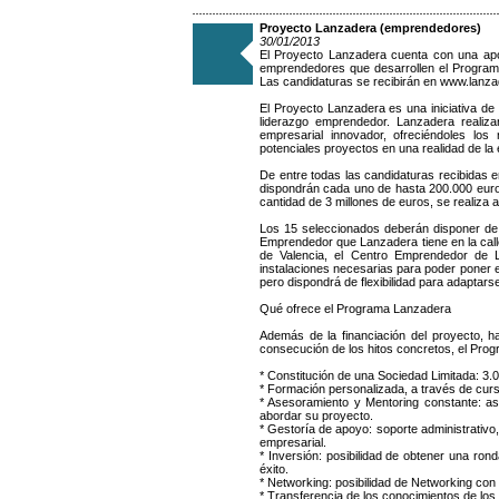
Proyecto Lanzadera (emprendedores)
30/01/2013
El Proyecto Lanzadera cuenta con una apo
emprendedores que desarrollen el Programa 
Las candidaturas se recibirán en www.lanza
El Proyecto Lanzadera es una iniciativa de 
liderazgo emprendedor. Lanzadera realiz
empresarial innovador, ofreciéndoles lo
potenciales proyectos en una realidad de la
De entre todas las candidaturas recibidas
dispondrán cada uno de hasta 200.000 euros
cantidad de 3 millones de euros, se realiza a
Los 15 seleccionados deberán disponer de d
Emprendedor que Lanzadera tiene en la call
de Valencia, el Centro Emprendedor de 
instalaciones necesarias para poder poner 
pero dispondrá de flexibilidad para adaptar
Qué ofrece el Programa Lanzadera
Además de la financiación del proyecto, h
consecución de los hitos concretos, el Prog
* Constitución de una Sociedad Limitada: 3.
* Formación personalizada, a través de curs
* Asesoramiento y Mentoring constante: a
abordar su proyecto.
* Gestoría de apoyo: soporte administrativo
empresarial.
* Inversión: posibilidad de obtener una ro
éxito.
* Networking: posibilidad de Networking co
* Transferencia de los conocimientos de lo