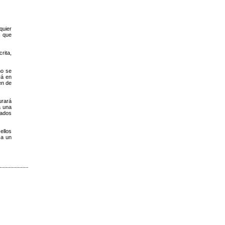
quier
s que
rita,
no se
rá en
en de
urará
a una
nados
ellos
 a un