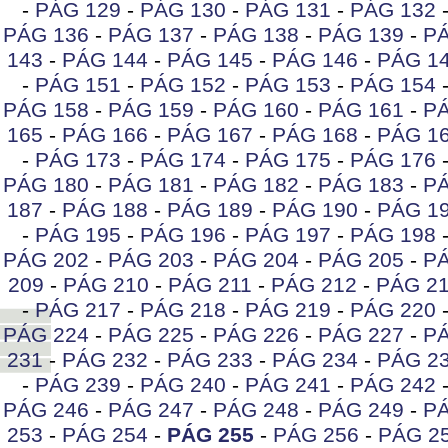
-
PÁG 129
-
PÁG 130
-
PÁG 131
-
PÁG 132
PÁG 136
-
PÁG 137
-
PÁG 138
-
PÁG 139
-
PÁ
143
-
PÁG 144
-
PÁG 145
-
PÁG 146
-
PÁG 1
-
PÁG 151
-
PÁG 152
-
PÁG 153
-
PÁG 154
PÁG 158
-
PÁG 159
-
PÁG 160
-
PÁG 161
-
PÁ
165
-
PÁG 166
-
PÁG 167
-
PÁG 168
-
PÁG 1
-
PÁG 173
-
PÁG 174
-
PÁG 175
-
PÁG 176
PÁG 180
-
PÁG 181
-
PÁG 182
-
PÁG 183
-
PÁ
187
-
PÁG 188
-
PÁG 189
-
PÁG 190
-
PÁG 1
-
PÁG 195
-
PÁG 196
-
PÁG 197
-
PÁG 198
PÁG 202
-
PÁG 203
-
PÁG 204
-
PÁG 205
-
PÁ
209
-
PÁG 210
-
PÁG 211
-
PÁG 212
-
PÁG 2
-
PÁG 217
-
PÁG 218
-
PÁG 219
-
PÁG 220
PÁG 224
-
PÁG 225
-
PÁG 226
-
PÁG 227
-
PÁ
231
-
PÁG 232
-
PÁG 233
-
PÁG 234
-
PÁG 2
-
PÁG 239
-
PÁG 240
-
PÁG 241
-
PÁG 242
PÁG 246
-
PÁG 247
-
PÁG 248
-
PÁG 249
-
PÁ
253
-
PÁG 254
-
PÁG 255
-
PÁG 256
-
PÁG 2