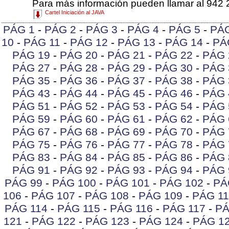
Para más información pueden llamar al 942 
Cartel Iniciación al JAVA
PÁG 1
-
PÁG 2
-
PÁG 3
-
PÁG 4
-
PÁG 5
-
PÁ
10
-
PÁG 11
-
PÁG 12
-
PÁG 13
-
PÁG 14
-
PÁ
PÁG 19
-
PÁG 20
-
PÁG 21
-
PÁG 22
-
PÁG 
PÁG 27
-
PÁG 28
-
PÁG 29
-
PÁG 30
-
PÁG 
PÁG 35
-
PÁG 36
-
PÁG 37
-
PÁG 38
-
PÁG 
PÁG 43
-
PÁG 44
-
PÁG 45
-
PÁG 46
-
PÁG 
PÁG 51
-
PÁG 52
-
PÁG 53
-
PÁG 54
-
PÁG 
PÁG 59
-
PÁG 60
-
PÁG 61
-
PÁG 62
-
PÁG 
PÁG 67
-
PÁG 68
-
PÁG 69
-
PÁG 70
-
PÁG 
PÁG 75
-
PÁG 76
-
PÁG 77
-
PÁG 78
-
PÁG 
PÁG 83
-
PÁG 84
-
PÁG 85
-
PÁG 86
-
PÁG 
PÁG 91
-
PÁG 92
-
PÁG 93
-
PÁG 94
-
PÁG 
PÁG 99
-
PÁG 100
-
PÁG 101
-
PÁG 102
-
PÁ
106
-
PÁG 107
-
PÁG 108
-
PÁG 109
-
PÁG 11
PÁG 114
-
PÁG 115
-
PÁG 116
-
PÁG 117
-
PÁ
121
-
PÁG 122
-
PÁG 123
-
PÁG 124
-
PÁG 1