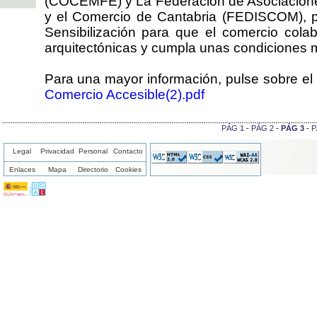
(COCEMFE) y La Federación de Asociaciones
y el Comercio de Cantabria (FEDISCOM),
Sensibilización para que el comercio colab
arquitectónicas y cumpla unas condiciones m
Para una mayor información, pulse sobre el D
Comercio Accesible(2).pdf
PÁG 1
-
PÁG 2
-
PÁG 3
-
P
Legal
Privacidad
Personal
Contacto
Enlaces
Mapa
Directorio
Cookies