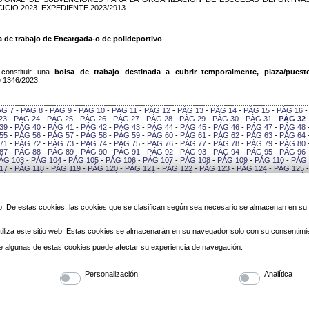
CIO 2023. EXPEDIENTE 2023/2913.
 de trabajo de Encargada-o de polideportivo
constituir una
bolsa de trabajo destinada a cubrir temporalmente, plaza/puest
e 1346/2023.
ÁG 7
-
PÁG 8
-
PÁG 9
-
PÁG 10
-
PÁG 11
-
PÁG 12
-
PÁG 13
-
PÁG 14
-
PÁG 15
-
PÁG 16
23
-
PÁG 24
-
PÁG 25
-
PÁG 26
-
PÁG 27
-
PÁG 28
-
PÁG 29
-
PÁG 30
-
PÁG 31
-
PÁG 32
39
-
PÁG 40
-
PÁG 41
-
PÁG 42
-
PÁG 43
-
PÁG 44
-
PÁG 45
-
PÁG 46
-
PÁG 47
-
PÁG 48
55
-
PÁG 56
-
PÁG 57
-
PÁG 58
-
PÁG 59
-
PÁG 60
-
PÁG 61
-
PÁG 62
-
PÁG 63
-
PÁG 64
71
-
PÁG 72
-
PÁG 73
-
PÁG 74
-
PÁG 75
-
PÁG 76
-
PÁG 77
-
PÁG 78
-
PÁG 79
-
PÁG 80
87
-
PÁG 88
-
PÁG 89
-
PÁG 90
-
PÁG 91
-
PÁG 92
-
PÁG 93
-
PÁG 94
-
PÁG 95
-
PÁG 96
ÁG 103
-
PÁG 104
-
PÁG 105
-
PÁG 106
-
PÁG 107
-
PÁG 108
-
PÁG 109
-
PÁG 110
-
PÁG 
17
-
PÁG 118
-
PÁG 119
-
PÁG 120
-
PÁG 121
-
PÁG 122
-
PÁG 123
-
PÁG 124
-
PÁG 125
PÁG 132
-
PÁG 133
-
PÁG 134
-
PÁG 135
-
PÁG 136
-
PÁG 137
-
PÁG 138
-
PÁG 139
-
PÁG
146
-
PÁG 147
-
PÁG 148
-
PÁG 149
-
PÁG 150
-
PÁG 151
-
PÁG 152
-
PÁG 153
-
PÁG 154
0
-
PÁG 161
-
PÁG 162
-
PÁG 163
-
PÁG 164
-
PÁG 165
-
PÁG 166
-
PÁG 167
-
PÁG 168
-
PÁG 175
-
PÁG 176
-
PÁG 177
-
PÁG 178
-
PÁG 179
-
PÁG 180
-
PÁG 181
-
PÁG 182
-
PÁG
 web. De estas cookies, las cookies que se clasifican según sea necesario se almacenan en s
189
-
PÁG 190
-
PÁG 191
-
PÁG 192
-
PÁG 193
-
PÁG 194
-
PÁG 195
-
PÁG 196
-
PÁG 197
3
-
PÁG 204
-
PÁG 205
-
PÁG 206
-
PÁG 207
-
PÁG 208
-
PÁG 209
-
PÁG 210
-
PÁG 211
-
PÁG 218
-
PÁG 219
-
PÁG 220
-
PÁG 221
-
PÁG 222
-
PÁG 223
-
PÁG 224
-
PÁG 225
-
PÁG
iliza este sitio web. Estas cookies se almacenarán en su navegador solo con su consentimi
232
-
PÁG 233
-
PÁG 234
-
PÁG 235
-
PÁG 236
-
PÁG 237
-
PÁG 238
-
PÁG 239
-
PÁG 240
6
-
PÁG 247
-
PÁG 248
-
PÁG 249
-
PÁG 250
-
PÁG 251
-
PÁG 252
-
PÁG 253
-
PÁG 254
-
 de algunas de estas cookies puede afectar su experiencia de navegación.
PÁG 261
-
PÁG 262
-
PÁG 263
-
PÁG 264
-
PÁG 265
-
PÁG 266
-
PÁG 267
-
PÁG 268
-
PÁG
275
-
PÁG 276
-
PÁG 277
-
PÁG 278
-
PÁG 279
-
PÁG 280
-
PÁG 281
-
PÁG 282
-
PÁG 283
-
PÁG 285
-
PÁG 286
-
PÁG 287
Personalización
Analítica