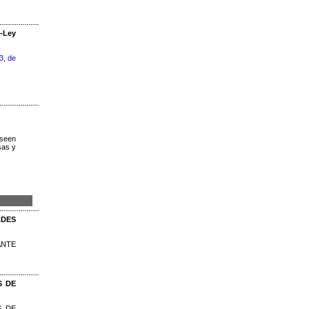
o-Ley
3, de
eseen
sas y
ADES
ANTE
S DE
S DE