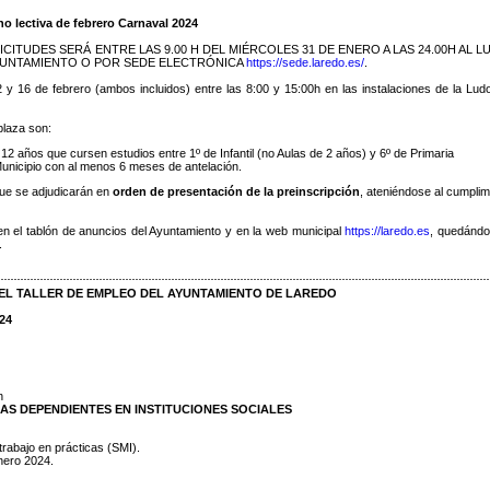
no lectiva de febrero Carnaval 2024
CITUDES SERÁ ENTRE LAS 9.00 H DEL MIÉRCOLES 31 DE ENERO A LAS 24.00H AL L
AYUNTAMIENTO O POR SEDE ELECTRÓNICA
https://sede.laredo.es/
.
2 y 16 de febrero (ambos incluidos) entre las 8:00 y 15:00h en las instalaciones de la Lud
plaza son:
12 años que cursen estudios entre 1º de Infantil (no Aulas de 2 años) y 6º de Primaria
nicipio con al menos 6 meses de antelación.
ue se adjudicarán en
orden de presentación de la preinscripción
, ateniéndose al cumplim
en el tablón de anuncios del Ayuntamiento y en la web municipal
https://laredo.es
, quedándo
.
 EL TALLER DE EMPLEO DEL AYUNTAMIENTO DE LAREDO
24
n
AS DEPENDIENTES EN INSTITUCIONES SOCIALES
rabajo en prácticas (SMI).
nero 2024.