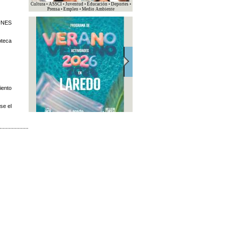
Cultura • ASSCI • Juventud • Educación • Deportes •
Prensa • Empleo • Medio Ambiente
UNES
oteca
iento
se el