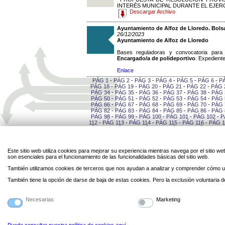
INTERÉS MUNICIPAL DURANTE EL EJERCI
Descargar Archivo
Ayuntamiento de Alfoz de Lloredo. Bolsa
26/12/2023
Ayuntamiento de Alfoz de Lloredo
Bases reguladoras y convocatoria para 
Encargado/a de polideportivo
. Expedient
Enlace
PÁG 1
-
PÁG 2
-
PÁG 3
-
PÁG 4
-
PÁG 5
-
PÁG 6
-
P
PÁG 18
-
PÁG 19
-
PÁG 20
-
PÁG 21
-
PÁG 22
-
PÁG 
PÁG 34
-
PÁG 35
-
PÁG 36
-
PÁG 37
-
PÁG 38
-
PÁG 
PÁG 50
-
PÁG 51
-
PÁG 52
-
PÁG 53
-
PÁG 54
-
PÁG 
PÁG 66
-
PÁG 67
-
PÁG 68
-
PÁG 69
-
PÁG 70
-
PÁG 
PÁG 82
-
PÁG 83
-
PÁG 84
-
PÁG 85
-
PÁG 86
-
PÁG 
PÁG 98
-
PÁG 99
-
PÁG 100
-
PÁG 101
-
PÁG 102
-
P
112
-
PÁG 113
-
PÁG 114
-
PÁG 115
-
PÁG 116
-
PÁG 1
PÁG 127
-
PÁG 128
-
PÁG 129
-
PÁG 130
-
PÁG 131
-
141
-
PÁG 142
-
PÁG 143
-
PÁG 144
-
PÁG 145
-
PÁG 
-
PÁG 156
-
PÁG 157
-
PÁG 158
-
PÁG 159
-
PÁG 16
PÁG 170
-
PÁG 171
-
PÁG 172
-
PÁG 173
-
PÁG 174
-
Este sitio web utiliza cookies para mejorar su experiencia mientras navega por el sitio
184
-
PÁG 185
-
PÁG 186
-
PÁG 187
-
PÁG 188
-
PÁG 
son esenciales para el funcionamiento de las funcionalidades básicas del sitio web.
-
PÁG 199
-
PÁG 200
-
PÁG 201
-
PÁG 202
-
PÁG 20
PÁG 213
-
PÁG 214
-
PÁG 215
-
PÁG 216
-
PÁG 217
-
También utilizamos cookies de terceros que nos ayudan a analizar y comprender cómo ut
227
-
PÁG 228
-
PÁG 229
-
PÁG 230
-
PÁG 231
-
PÁG 
-
PÁG 242
-
PÁG 243
-
PÁG 244
-
PÁG 245
-
PÁG 24
También tiene la opción de darse de baja de estas cookies. Pero la exclusión voluntaria
PÁG 256
-
PÁG 257
-
PÁG 258
-
PÁG 259
-
PÁG 260
-
270
-
PÁG 271
-
PÁG 272
-
PÁG 273
-
PÁG 274
-
PÁG 
Necesarias
Marketing
Legal
Privacidad
Personal
Contacto
Enlaces
Mapa
Directorio
Cookies