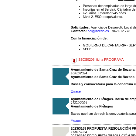
Personas desempleadas de larga du
Inscritas en el Servicio Cántabro d
>29 años. Prioridad >45 años.
Nivel 2. ESO o equivalente.
Solicitudes:
Agencia de Desarrollo Loca
Contacto:
adl@laredo.es
- 942 612 778
Con la financiación de:
GOBIERNO DE CANTABRIA - SE
SEPE
SSCS0208_ficha PROGRAMA
Ayuntamiento de Santa Cruz de Bezana. C
18/01/2024
Ayuntamiento de Santa Cruz de Bezana
Bases y convocatoria para la cobertura in
Enlace
Ayuntamiento de Piélagos. Bolsa de empl
17/01/2024
Ayuntamiento de Piélagos
Bases que han de regir la convocatoria par
Enlace
2023/3169 PROPUESTA RESOLUCIÓN P
11/01/2024
2023/3169 PROPUESTA RESOLUCIÓN P