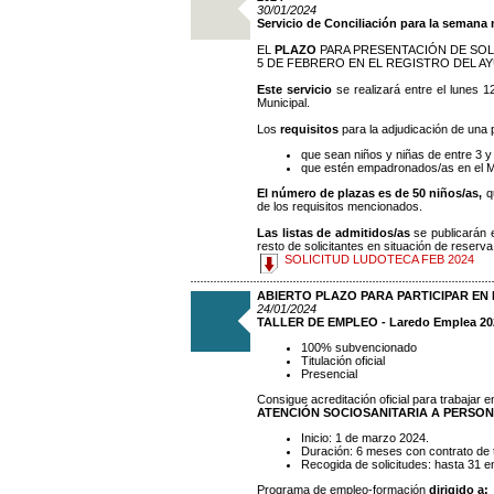
30/01/2024
Servicio de Conciliación para la semana 
EL
PLAZO
PARA PRESENTACIÓN DE SOLI
5 DE FEBRERO EN EL REGISTRO DEL 
Este servicio
se realizará entre el lunes 1
Municipal.
Los
requisitos
para la adjudicación de una 
que sean niños y niñas de entre 3 y 
que estén empadronados/as en el Mu
El número de plazas es de 50 niños/as,
q
de los requisitos mencionados.
Las listas de admitidos/as
se publicarán 
resto de solicitantes en situación de reserva
SOLICITUD LUDOTECA FEB 2024
ABIERTO PLAZO PARA PARTICIPAR EN
24/01/2024
TALLER DE EMPLEO - Laredo Emplea 20
100% subvencionado
Titulación oficial
Presencial
Consigue acreditación oficial para trabajar e
ATENCIÓN SOCIOSANITARIA A PERSON
Inicio: 1 de marzo 2024.
Duración: 6 meses con contrato de t
Recogida de solicitudes: hasta 31 e
Programa de empleo-formación
dirigido a: