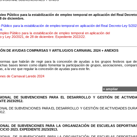
eo Público para la estabilización de empleo temporal en aplicación del Real Decret
28 de diciembre.
Público para la estabilización de empleo temporal en aplicación del Real Decreto-Ley 5/202
re.
pleo Público para la estabilización de empleo temporal en aplicación del
o y Ley 20/2021, de 28 de diciembre. Expediente 2022/22.
ÓN DE AYUDAS COMPARSAS Y ARTILUGIOS CARNAVAL 2024 + ANEXOS
 normas que habrán de regir para la concesión de ayudas a los grupos festivos que d
Dichas bases tienen como objeto fomentar la participación de grupos, asociaciones, compar
s, a la vez que regular la concesión de ayudas para este fin.
nes de Carnaval Laredo 2024
» ampliar
SIONAL DE SUBVENCIONES PARA EL DESARROLLO Y GESTIÓN DE ACTIVID
TE 2023/2912.
NAL DE SUBVENCIONES PARA EL DESARROLLO Y GESTIÓN DE ACTIVIDADES DUR
912.
IONAL DE SUBVENCIONES PARA LA ORGANIZACIÓN DE ESCUELAS DEPORTIVA
CIO 2023. EXPEDIENTE 2023/2913.
IONAL DE SUBVENCIONES PARA LA ORGANIZACIÓN DE ESCUELAS DEPORTIVA