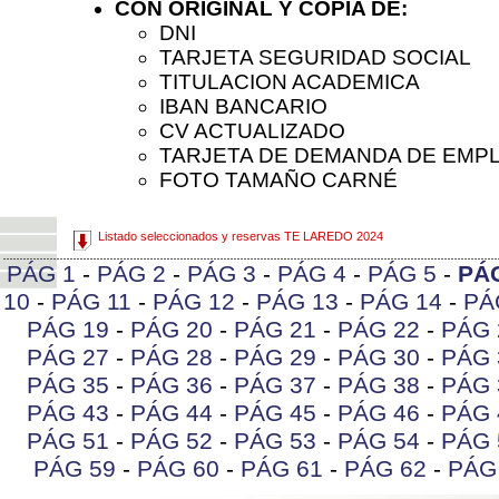
CON ORIGINAL Y COPIA DE:
DNI
TARJETA SEGURIDAD SOCIAL
TITULACION ACADEMICA
IBAN BANCARIO
CV ACTUALIZADO
TARJETA DE DEMANDA DE EMP
FOTO TAMAÑO CARNÉ
Listado seleccionados y reservas TE LAREDO 2024
PÁG 1
-
PÁG 2
-
PÁG 3
-
PÁG 4
-
PÁG 5
-
PÁ
10
-
PÁG 11
-
PÁG 12
-
PÁG 13
-
PÁG 14
-
PÁ
PÁG 19
-
PÁG 20
-
PÁG 21
-
PÁG 22
-
PÁG 
PÁG 27
-
PÁG 28
-
PÁG 29
-
PÁG 30
-
PÁG 
PÁG 35
-
PÁG 36
-
PÁG 37
-
PÁG 38
-
PÁG 
PÁG 43
-
PÁG 44
-
PÁG 45
-
PÁG 46
-
PÁG 
PÁG 51
-
PÁG 52
-
PÁG 53
-
PÁG 54
-
PÁG 
PÁG 59
-
PÁG 60
-
PÁG 61
-
PÁG 62
-
PÁG