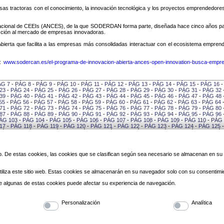
esas tractoras con el conocimiento, la innovación tecnológica y los proyectos emprendedore
n Nacional de CEEIs (ANCES), de la que SODERDAN forma parte, diseñada hace cinco años pa
acción al mercado de empresas innovadoras.
bierta que facilita a las empresas más consolidadas interactuar con el ecosistema empren
e:
www.sodercan.es/el-programa-de-innovacion-abierta-ances-open-innovation-busca-empr
ÁG 7
-
PÁG 8
-
PÁG 9
-
PÁG 10
-
PÁG 11
-
PÁG 12
-
PÁG 13
-
PÁG 14
-
PÁG 15
-
PÁG 16
23
-
PÁG 24
-
PÁG 25
-
PÁG 26
-
PÁG 27
-
PÁG 28
-
PÁG 29
-
PÁG 30
-
PÁG 31
-
PÁG 32
39
-
PÁG 40
-
PÁG 41
-
PÁG 42
-
PÁG 43
-
PÁG 44
-
PÁG 45
-
PÁG 46
-
PÁG 47
-
PÁG 48
55
-
PÁG 56
-
PÁG 57
-
PÁG 58
-
PÁG 59
-
PÁG 60
-
PÁG 61
-
PÁG 62
-
PÁG 63
-
PÁG 64
71
-
PÁG 72
-
PÁG 73
-
PÁG 74
-
PÁG 75
-
PÁG 76
-
PÁG 77
-
PÁG 78
-
PÁG 79
-
PÁG 80
87
-
PÁG 88
-
PÁG 89
-
PÁG 90
-
PÁG 91
-
PÁG 92
-
PÁG 93
-
PÁG 94
-
PÁG 95
-
PÁG 96
ÁG 103
-
PÁG 104
-
PÁG 105
-
PÁG 106
-
PÁG 107
-
PÁG 108
-
PÁG 109
-
PÁG 110
-
PÁG 
17
-
PÁG 118
-
PÁG 119
-
PÁG 120
-
PÁG 121
-
PÁG 122
-
PÁG 123
-
PÁG 124
-
PÁG 125
PÁG 132
-
PÁG 133
-
PÁG 134
-
PÁG 135
-
PÁG 136
-
PÁG 137
-
PÁG 138
-
PÁG 139
-
PÁG
146
-
PÁG 147
-
PÁG 148
-
PÁG 149
-
PÁG 150
-
PÁG 151
-
PÁG 152
-
PÁG 153
-
PÁG 154
0
-
PÁG 161
-
PÁG 162
-
PÁG 163
-
PÁG 164
-
PÁG 165
-
PÁG 166
-
PÁG 167
-
PÁG 168
-
PÁG 175
-
PÁG 176
-
PÁG 177
-
PÁG 178
-
PÁG 179
-
PÁG 180
-
PÁG 181
-
PÁG 182
-
PÁG
 web. De estas cookies, las cookies que se clasifican según sea necesario se almacenan en s
189
-
PÁG 190
-
PÁG 191
-
PÁG 192
-
PÁG 193
-
PÁG 194
-
PÁG 195
-
PÁG 196
-
PÁG 197
3
-
PÁG 204
-
PÁG 205
-
PÁG 206
-
PÁG 207
-
PÁG 208
-
PÁG 209
-
PÁG 210
-
PÁG 211
-
PÁG 218
-
PÁG 219
-
PÁG 220
-
PÁG 221
-
PÁG 222
-
PÁG 223
-
PÁG 224
-
PÁG 225
-
PÁG
iliza este sitio web. Estas cookies se almacenarán en su navegador solo con su consentimi
232
-
PÁG 233
-
PÁG 234
-
PÁG 235
-
PÁG 236
-
PÁG 237
-
PÁG 238
-
PÁG 239
-
PÁG 240
6
-
PÁG 247
-
PÁG 248
-
PÁG 249
-
PÁG 250
-
PÁG 251
-
PÁG 252
-
PÁG 253
-
PÁG 254
-
 de algunas de estas cookies puede afectar su experiencia de navegación.
PÁG 261
-
PÁG 262
-
PÁG 263
-
PÁG 264
-
PÁG 265
-
PÁG 266
-
PÁG 267
-
PÁG 268
-
PÁG
275
-
PÁG 276
-
PÁG 277
-
PÁG 278
-
PÁG 279
-
PÁG 280
-
PÁG 281
-
PÁG 282
-
PÁG 283
-
PÁG 285
-
PÁG 286
-
PÁG 287
Personalización
Analítica