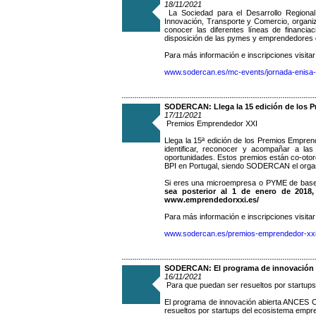
18/11/2021
La Sociedad para el Desarrollo Regional
Innovación, Transporte y Comercio, organ
conocer las diferentes líneas de financia
disposición de las pymes y emprendedores 
Para más información e inscripciones visitar
www.sodercan.es/mc-events/jornada-enisa-f
SODERCAN: Llega la 15 edición de los P
17/11/2021
Premios Emprendedor XXI
Llega la 15ª edición de los Premios Empren
identificar, reconocer y acompañar a la
oportunidades. Estos premios están co-oto
BPI en Portugal, siendo SODERCAN el organis
Si eres una microempresa o PYME de base 
sea posterior al 1 de enero de 2018
www.emprendedorxxi.es/
Para más información e inscripciones visitar
www.sodercan.es/premios-emprendedor-xxi
SODERCAN: El programa de innovación a
16/11/2021
Para que puedan ser resueltos por startup
El programa de innovación abierta ANCES O
resueltos por startups del ecosistema empr