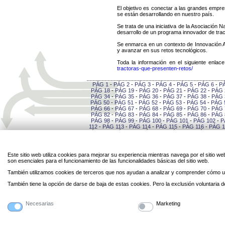
El objetivo es conectar a las grandes empr
se están desarrollando en nuestro país.
Se trata de una iniciativa de la Asociació
desarrollo de un programa innovador de tr
Se enmarca en un contexto de Innovación A
y avanzar en sus retos tecnológicos.
Toda la información en el siguiente enlac
tractoras-que-presenten-retos/
PÁG 1
-
PÁG 2
-
PÁG 3
-
PÁG 4
-
PÁG 5
-
PÁG 6
-
P
PÁG 18
-
PÁG 19
-
PÁG 20
-
PÁG 21
-
PÁG 22
-
PÁG 
PÁG 34
-
PÁG 35
-
PÁG 36
-
PÁG 37
-
PÁG 38
-
PÁG 
PÁG 50
-
PÁG 51
-
PÁG 52
-
PÁG 53
-
PÁG 54
-
PÁG 
PÁG 66
-
PÁG 67
-
PÁG 68
-
PÁG 69
-
PÁG 70
-
PÁG 
PÁG 82
-
PÁG 83
-
PÁG 84
-
PÁG 85
-
PÁG 86
-
PÁG 
PÁG 98
-
PÁG 99
-
PÁG 100
-
PÁG 101
-
PÁG 102
-
P
112
-
PÁG 113
-
PÁG 114
-
PÁG 115
-
PÁG 116
-
PÁG 1
PÁG 127
-
PÁG 128
-
PÁG 129
-
PÁG 130
-
PÁG 131
-
141
-
PÁG 142
-
PÁG 143
-
PÁG 144
-
PÁG 145
-
PÁG 
-
PÁG 156
-
PÁG 157
-
PÁG 158
-
PÁG 159
-
PÁG 16
PÁG 170
-
PÁG 171
-
PÁG 172
-
PÁG 173
-
PÁG 174
-
Este sitio web utiliza cookies para mejorar su experiencia mientras navega por el sitio
184
-
PÁG 185
-
PÁG 186
-
PÁG 187
-
PÁG 188
-
PÁG 
son esenciales para el funcionamiento de las funcionalidades básicas del sitio web.
-
PÁG 199
-
PÁG 200
-
PÁG 201
-
PÁG 202
-
PÁG 20
PÁG 213
-
PÁG 214
-
PÁG 215
-
PÁG 216
-
PÁG 217
-
También utilizamos cookies de terceros que nos ayudan a analizar y comprender cómo ut
227
-
PÁG 228
-
PÁG 229
-
PÁG 230
-
PÁG 231
-
PÁG 
-
PÁG 242
-
PÁG 243
-
PÁG 244
-
PÁG 245
-
PÁG 24
También tiene la opción de darse de baja de estas cookies. Pero la exclusión voluntaria
PÁG 256
-
PÁG 257
-
PÁG 258
-
PÁG 259
-
PÁG 260
-
270
-
PÁG 271
-
PÁG 272
-
PÁG 273
-
PÁG 274
-
PÁG 
Necesarias
Marketing
Legal
Privacidad
Personal
Contacto