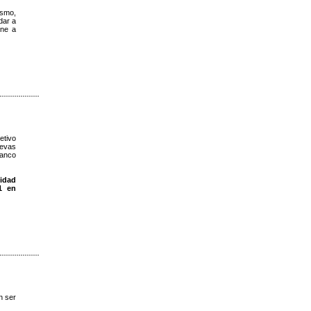
ismo,
dar a
one a
etivo
uevas
Banco
vidad
1 en
n ser