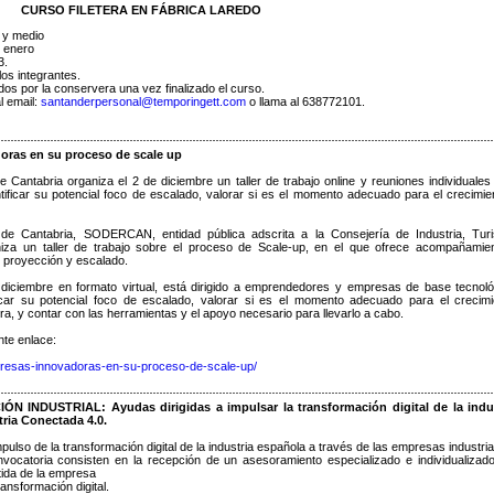
CURSO FILETERA EN FÁBRICA LAREDO
 y medio
e enero
3.
os integrantes.
dos por la conservera una vez finalizado el curso.
 email:
santanderpersonal@temporingett.com
o llama al 638772101.
ras en su proceso de scale up
 Cantabria organiza el 2 de diciembre un taller de trabajo online y reuniones individuales
tificar su potencial foco de escalado, valorar si es el momento adecuado para el crecimie
 de Cantabria, SODERCAN, entidad pública adscrita a la Consejería de Industria, Tur
iza un taller de trabajo sobre el proceso de Scale-up, en el que ofrece acompañamie
 proyección y escalado.
e diciembre en formato virtual, está dirigido a emprendedores y empresas de base tecnoló
ficar su potencial foco de escalado, valorar si es el momento adecuado para el crecimi
ra, y contar con las herramientas y el apoyo necesario para llevarlo a cabo.
nte enlace:
esas-innovadoras-en-su-proceso-de-scale-up/
DUSTRIAL: Ayudas dirigidas a impulsar la transformación digital de la indus
tria Conectada 4.0.
pulso de la transformación digital de la industria española a través de las empresas industria
ocatoria consisten en la recepción de un asesoramiento especializado e individualizad
rtida de la empresa
ransformación digital.