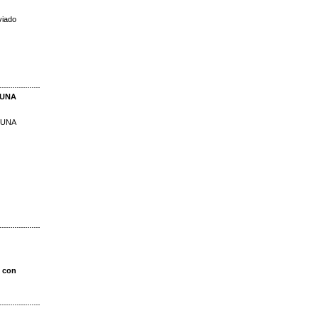
viado
/UNA
/UNA
a con