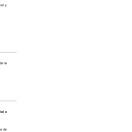
cos y
 de la
ial a
os de