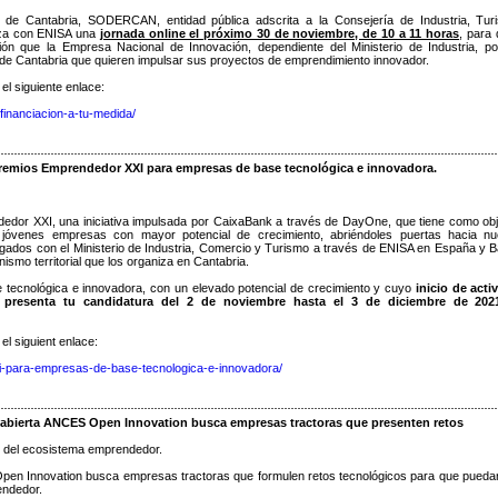
 de Cantabria, SODERCAN, entidad pública adscrita a la Consejería de Industria, Tur
iza con ENISA una
jornada online el próximo 30 de noviembre, de 10 a 11 horas
, para 
ción que la Empresa Nacional de Innovación, dependiente del Ministerio de Industria, p
de Cantabria que quieren impulsar sus proyectos de emprendimiento innovador.
 el siguiente enlace:
inanciacion-a-tu-medida/
remios Emprendedor XXI para empresas de base tecnológica e innovadora.
dedor XXI, una iniciativa impulsada por CaixaBank a través de DayOne, que tiene como obj
s jóvenes empresas con mayor potencial de crecimiento, abriéndoles puertas hacia n
rgados con el Ministerio de Industria, Comercio y Turismo a través de ENISA en España y 
mo territorial que los organiza en Cantabria.
tecnológica e innovadora, con un elevado potencial de crecimiento y cuyo
inicio de acti
, presenta tu candidatura del 2 de noviembre hasta el 3 de diciembre de 202
 el siguient enlace:
-para-empresas-de-base-tecnologica-e-innovadora/
bierta ANCES Open Innovation busca empresas tractoras que presenten retos
s del ecosistema emprendedor.
pen Innovation busca empresas tractoras que formulen retos tecnológicos para que pueda
endedor.