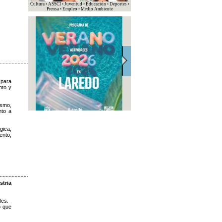
Cultura • ASSCI • Juventud • Educación • Deportes •
Prensa • Empleo • Medio Ambiente
 para
nto y
ismo,
nto a
gica,
ento,
tria
les.
o que