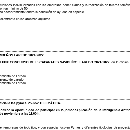
uniones individualizadas con las empresas benefi ciarias y la realización de talleres temáti
con un mínimo de 50
cho asesoramiento tendrá la condición de ayudas en especie.
el extracto en los archivos adjuntos.
IDEÑOS LAREDO 2021-2022
el
XXIX CONCURSO DE ESCAPARATES NAVIDEÑOS LAREDO 2021-2022,
en la oficina
tamiento de Laredo
amiento de Laredo
tamiento de Laredo
tificial a las pymes. 25-nov TELEMÁTICA.
rece la oportunidad de participar en la jornadaAplicación de la Inteligencia Artific
de noviembre a las 11.00 h.
en empresas de todo tipo, y con especial foco en Pymes y diferentes tipologías de proyect