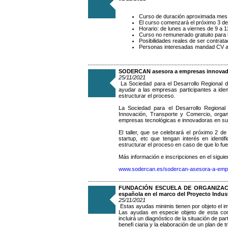
Curso de duración aproximada mes
El curso comenzará el próximo 3 d
Horario: de lunes a viernes de 9 a 1
Curso no remunerado gratuito para l
Posibilidades reales de ser contrata
Personas interesadas mandad CV al
SODERCAN asesora a empresas innovado
25/11/2021
La Sociedad para el Desarrollo Regional de
ayudar a las empresas participantes a iden
estructurar el proceso.
La Sociedad para el Desarrollo Regional
Innovación, Transporte y Comercio, organ
empresas tecnológicas e innovadoras en su
El taller, que se celebrará el próximo 2 d
startup, etc que tengan interés en identi
estructurar el proceso en caso de que lo fue
Más información e inscripciones en el siguie
www.sodercan.es/sodercan-asesora-a-empr
FUNDACIÓN ESCUELA DE ORGANIZACIÓN IN
española en el marco del Proyecto Indus
25/11/2021
Estas ayudas minimis tienen por objeto el im
Las ayudas en especie objeto de esta conv
incluirá un diagnóstico de la situación de pa
benefi ciaria y la elaboración de un plan de t