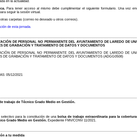
ada en la actualidad.
ica.
Para tener acceso al mismo debe cumplimentar el siguiente formulario. Una vez en
ara seguir la sesión virtual.
n otras carpetas (correo no deseado u otros correos).
ción de esta jornada.
ACIÓN DE PERSONAL NO PERMANENTE DEL AYUNTAMIENTO DE LAREDO DE UN
S DE GRABACIÓN Y TRATAMIENTO DE DATOS Y DOCUMENTOS
ACIÓN DE PERSONAL NO PERMANENTE DEL AYUNTAMIENTO DE LAREDO DE UN
 DE GRABACIÓN Y TRATAMIENTO DE DATOS Y DOCUMENTOS (ADGG0508)
S: 05/12/2021
de trabajo de Técnico Grado Medio en Gestión.
selectivo para la constitución de una
bolsa de trabajo extraordinaria para la cobertur
cnico Grado Medio en Gestió
n.
Expediente FMV/CONV 11/2021.
ón a tu medida