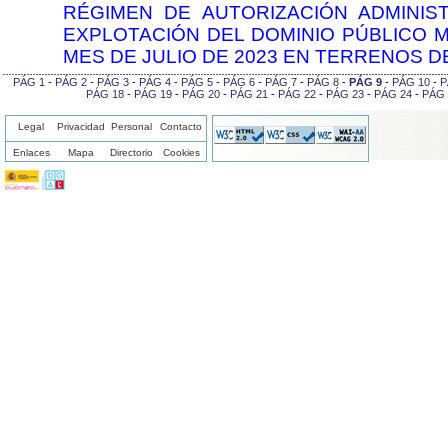
RÉGIMEN DE AUTORIZACIÓN ADMINIST
EXPLOTACIÓN DEL DOMINIO PÚBLICO 
MES DE JULIO DE 2023 EN TERRENOS D
PÁG 1
-
PÁG 2
-
PÁG 3
-
PÁG 4
-
PÁG 5
-
PÁG 6
-
PÁG 7
-
PÁG 8
-
PÁG 9
-
PÁG 10
-
P
PÁG 18
-
PÁG 19
-
PÁG 20
-
PÁG 21
-
PÁG 22
-
PÁG 23
-
PÁG 24
-
PÁG 
Legal
Privacidad
Personal
Contacto
Enlaces
Mapa
Directorio
Cookies