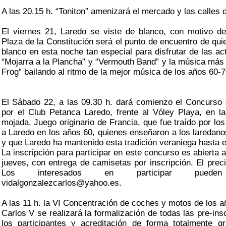
A las 20.15 h. “Toniton” amenizará el mercado y las calles 
El viernes 21, Laredo se viste de blanco, con motivo d
Plaza de la Constitución será el punto de encuentro de qu
blanco en esta noche tan especial para disfrutar de las a
“Mojarra a la Plancha” y “Vermouth Band” y la música más 
Frog” bailando al ritmo de la mejor música de los años 60-7
El Sábado 22, a las 09.30 h. dará comienzo el Concurso
por el Club Petanca Laredo, frente al Vóley Playa, en l
mojada. Juego originario de Francia, que fue traído por lo
a Laredo en los años 60, quienes enseñaron a los laredano
y que Laredo ha mantenido esta tradición veraniega hasta e
La inscripción para participar en este concurso es abierta a
jueves, con entrega de camisetas por inscripción. El prec
Los interesados en participar pueden
vidalgonzalezcarlos@yahoo.es.
A las 11 h. la VI Concentración de coches y motos de los a
Carlos V se realizará la formalización de todas las pre-ins
los participantes y acreditación de forma totalmente g