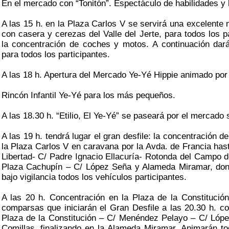
En el mercado con “Tonitón”. Espectáculo de habilidades y
A las 15 h. en la Plaza Carlos V se servirá una excelente 
con casera y cerezas del Valle del Jerte, para todos los pa
la concentración de coches y motos. A continuación dar
para todos los participantes.
A las 18 h. Apertura del Mercado Ye-Yé Hippie animado por
Rincón Infantil Ye-Yé para los más pequeños.
A las 18.30 h. “Etilio, El Ye-Yé” se paseará por el mercado
A las 19 h. tendrá lugar el gran desfile: la concentración 
la Plaza Carlos V en caravana por la Avda. de Francia hast
Libertad- C/ Padre Ignacio Ellacuría- Rotonda del Campo d
Plaza Cachupín – C/ López Seña y Alameda Miramar, do
bajo vigilancia todos los vehículos participantes.
A las 20 h. Concentración en la Plaza de la Constitució
comparsas que iniciarán el Gran Desfile a las 20.30 h. con 
Plaza de la Constitución – C/ Menéndez Pelayo – C/ Lóp
Comillas, finalizando en la Alameda Miramar. Animarán tod