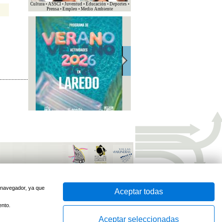
Cultura • ASSCI • Juventud • Educación • Deportes •
Prensa • Empleo • Medio Ambiente
sido optimizado para
Firefox
e
Internet Explorer 7
o superior
Desarrollado por
u navegador, ya que
Aceptar todas
ento.
Aceptar seleccionadas