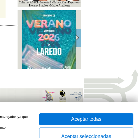
Cultura • ASSCI • Juventud • Educación • Deportes •
Prensa • Empleo • Medio Ambiente
sido optimizado para
Firefox
e
Internet Explorer 7
o superior
Desarrollado por
u navegador, ya que
Aceptar todas
ento.
Aceptar seleccionadas