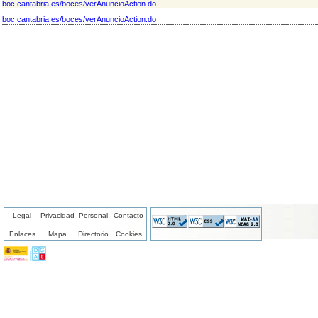
boc.cantabria.es/boces/verAnuncioAction.do
boc.cantabria.es/boces/verAnuncioAction.do
Legal
Privacidad
Personal
Contacto
Enlaces
Mapa
Directorio
Cookies