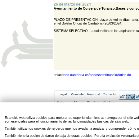
26 de Marzo del 2024
Ayuntamiento de Corvera de Toranzo.Bases y convoc
PLAZO DE PRESENTACION: plazo de veinte días naturales 
en el Boletín Oficial de Cantabria.(26/03/2024)
SISTEMA SELECTIVO. La selección de los aspirantes
enlace
boc.cantabria.es/boces/verAnuncioAction.do
Legal
Privacidad
Personal
Contacto
Enlaces
Mapa
Directorio
Cookies
Este sitio web utiliza cookies para mejorar su experiencia mientras navega por el sitio
son esenciales para el funcionamiento de las funcionalidades básicas del sitio web.
También utilizamos cookies de terceros que nos ayudan a analizar y comprender cómo ut
También tiene la opción de darse de baja de estas cookies. Pero la exclusión voluntaria