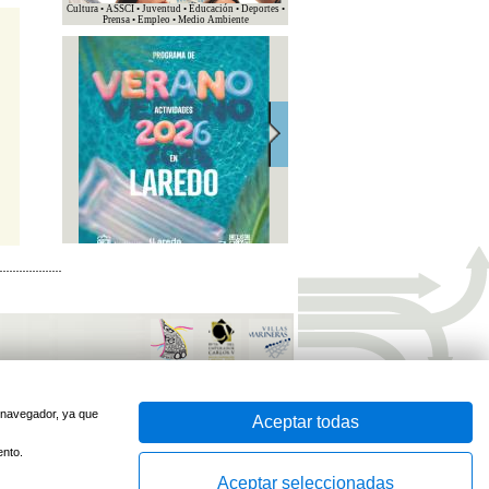
Cultura • ASSCI • Juventud • Educación • Deportes •
Prensa • Empleo • Medio Ambiente
sido optimizado para
Firefox
e
Internet Explorer 7
o superior
Desarrollado por
u navegador, ya que
Aceptar todas
ento.
Aceptar seleccionadas