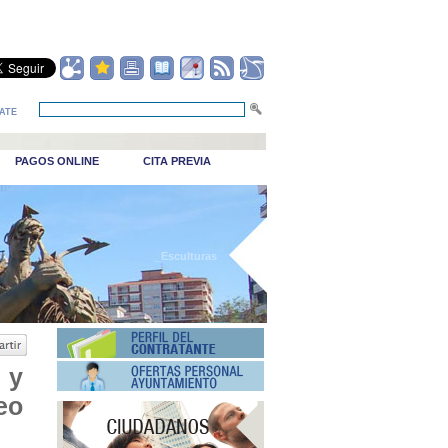
ATE
PAGOS ONLINE
CITA PREVIA
_Esculturas
 y
eo