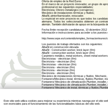
Oferta de empleo de la Red Eures
En el marco de un proyecto innovador, un grupo de apr
profesional en las siguientes especialidades:
Electricista; Obrero metalúrgico (cerrajeros);
Mecánico de instalaciones térmicas y fluidos;
Albañil, pintor/barnizador, estucador.
Lo especial en este proyecto es que todos los candidat
alemana. Todos los seleccionados obtienen un contrat
alemán. También disfrutarán de apoyo en la búsqueda de 
Fecha límite recepción candidaturas, 10 diciembre 2012
Información e instrucciones para acceder a los puestos 
http://www.sepe.es/contenido/empleo_formacion/eures/c
Los puestos de trabajo ofertados son los siguientes:
Albañil en construcción elevada
Albañil - Construction worker, brick layer (f/m)
Albañil - construction worker, brick layer (f/m)
Carpintero metálico, metal workers, sheet metal workers
Electricistas - electrician (f/m)
Electricista – electrician (f/m)
Electricistas - electrician (f/m)
Electricista - electrician (f/m)
Electricista - electrician (f/m)
Electricista - electrician (f/m)
Mecánico de instalaciones térmicas y fluidos. Mechanic, i
Fontanero/Mecánico instal. térmicas, fluidos.Plumber, in
Fontanero/ Mecánico de climatización.Plumber, installer
Fontanero/ Mecánico de climatización.Plumber, installer
Fontanero/ Mecánico de instal. térmicas y fluidos.Plumbe
Mecánico de instalaciones térmicas y fluidos.Mechanic, in
Fontanero/ Mecánico de instal. térmicas y fluidos.plumbe
Fontanero/ Mecánico de climatización.Plumber, installer
Mecatrónico de instalac. frigoríficas y de climatización.
Este sitio web utiliza cookies para mejorar su experiencia mientras navega por el sitio
Pintor - painter (f/m)
son esenciales para el funcionamiento de las funcionalidades básicas del sitio web.
Estucador - Yesista - Escayolista.Plasterer (f/m)