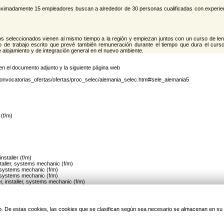
oximadamente 15 empleadores buscan a alrededor de 30 personas cualificadas con experie
os seleccionados vienen al mismo tiempo a la región y empiezan juntos con un curso de le
o de trabajo escrito que prevé también remuneración durante el tiempo que dura el curs
alojamiento y de integración general en el nuevo ambiente.
en el documento adjunto y la siguiente página web
onvocatorias_ofertas/ofertas/proc_selec/alemania_selec.html#sele_alemania5
 (f/m)
nstaller (f/m)
staller, systems mechanic (f/m)
, systems mechanic (f/m)
, systems mechanic (f/m)
r, installer, systems mechanic (f/m)
staller (f/m)
r, installer, systems mechanic (f/m)
, systems mechanic (f/m)
 Cooling systems mechanic (f/m)
 web. De estas cookies, las cookies que se clasifican según sea necesario se almacenan en s