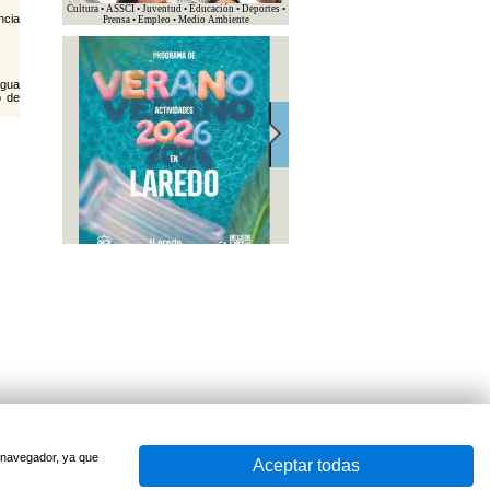
Cultura • ASSCI • Juventud • Educación • Deportes •
ncia
Prensa • Empleo • Medio Ambiente
ngua
o de
u navegador, ya que
Aceptar todas