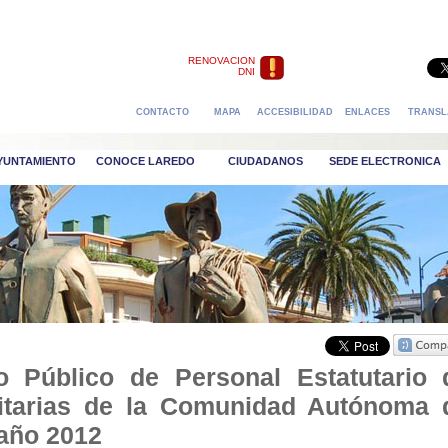
RENOVACION
DNI
CONTACTO
MAPA
ACCESIBILIDAD
ENLACES
TRANSL
AYUNTAMIENTO
CONOCE LAREDO
CIUDADANOS
SEDE ELECTRONICA
o Público de Personal Estatutario 
nitarias de la Comunidad Autónoma 
 año 2012