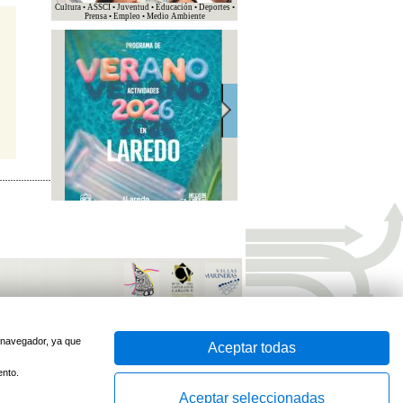
Cultura • ASSCI • Juventud • Educación • Deportes •
Prensa • Empleo • Medio Ambiente
sido optimizado para
Firefox
e
Internet Explorer 7
o superior
Desarrollado por
u navegador, ya que
Aceptar todas
ento.
Aceptar seleccionadas