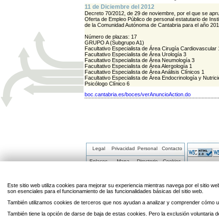
11 de Diciembre del 2012
Decreto 70/2012, de 29 de noviembre, por el que se apr
Oferta de Empleo Público de personal estatutario de Inst
de la Comunidad Autónoma de Cantabria para el año 201
Número de plazas: 17
GRUPO A (Subgrupo A1)
Facultativo Especialista de Área Cirugía Cardiovascular 
Facultativo Especialista de Área Urología 3
Facultativo Especialista de Área Neumología 3
Facultativo Especialista de Área Alergología 1
Facultativo Especialista de Área Análisis Clínicos 1
Facultativo Especialista de Área Endocrinología y Nutrici
Psicólogo Clínico 6
boc.cantabria.es/boces/verAnuncioAction.do
Legal
Privacidad
Personal
Contacto
Enlaces
Mapa
Directorio
Cookies
Este sitio web utiliza cookies para mejorar su experiencia mientras navega por el sitio
son esenciales para el funcionamiento de las funcionalidades básicas del sitio web.
También utilizamos cookies de terceros que nos ayudan a analizar y comprender cómo ut
También tiene la opción de darse de baja de estas cookies. Pero la exclusión voluntaria