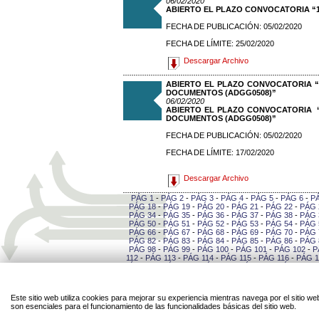
06/02/2020
ABIERTO EL PLAZO CONVOCATORIA “1
FECHA DE PUBLICACIÓN: 05/02/2020
FECHA DE LÍMITE: 25/02/2020
Descargar Archivo
ABIERTO EL PLAZO CONVOCATORIA “
DOCUMENTOS (ADGG0508)”
06/02/2020
ABIERTO EL PLAZO CONVOCATORIA “
DOCUMENTOS (ADGG0508)”
FECHA DE PUBLICACIÓN: 05/02/2020
FECHA DE LÍMITE: 17/02/2020
Descargar Archivo
PÁG 1
-
PÁG 2
-
PÁG 3
-
PÁG 4
-
PÁG 5
-
PÁG 6
-
P
PÁG 18
-
PÁG 19
-
PÁG 20
-
PÁG 21
-
PÁG 22
-
PÁG 
PÁG 34
-
PÁG 35
-
PÁG 36
-
PÁG 37
-
PÁG 38
-
PÁG 
PÁG 50
-
PÁG 51
-
PÁG 52
-
PÁG 53
-
PÁG 54
-
PÁG 
PÁG 66
-
PÁG 67
-
PÁG 68
-
PÁG 69
-
PÁG 70
-
PÁG 
PÁG 82
-
PÁG 83
-
PÁG 84
-
PÁG 85
-
PÁG 86
-
PÁG 
PÁG 98
-
PÁG 99
-
PÁG 100
-
PÁG 101
-
PÁG 102
-
P
112
-
PÁG 113
-
PÁG 114
-
PÁG 115
-
PÁG 116
-
PÁG 1
PÁG 127
-
PÁG 128
-
PÁG 129
-
PÁG 130
-
PÁG 131
-
141
-
PÁG 142
-
PÁG 143
-
PÁG 144
-
PÁG 145
-
PÁG 
-
PÁG 156
-
PÁG 157
-
PÁG 158
-
PÁG 159
-
PÁG 16
PÁG 170
-
PÁG 171
-
PÁG 172
-
PÁG 173
-
PÁG 174
-
Este sitio web utiliza cookies para mejorar su experiencia mientras navega por el sitio
184
-
PÁG 185
-
PÁG 186
-
PÁG 187
-
PÁG 188
-
PÁG 
son esenciales para el funcionamiento de las funcionalidades básicas del sitio web.
-
PÁG 199
-
PÁG 200
-
PÁG 201
-
PÁG 202
-
PÁG 20
PÁG 213
-
PÁG 214
-
PÁG 215
-
PÁG 216
-
PÁG 217
-