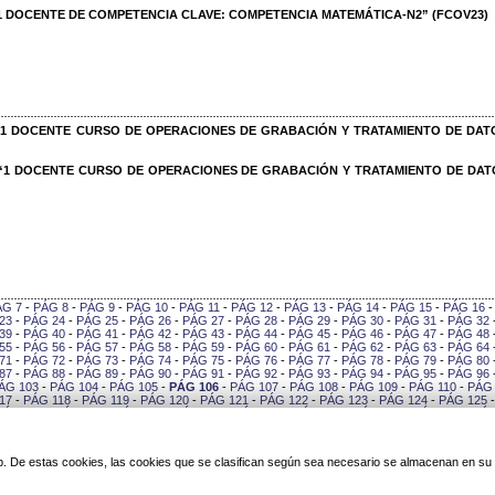
 DOCENTE DE COMPETENCIA CLAVE: COMPETENCIA MATEMÁTICA-N2” (FCOV23)
1 DOCENTE CURSO DE OPERACIONES DE GRABACIÓN Y TRATAMIENTO DE DAT
1 DOCENTE CURSO DE OPERACIONES DE GRABACIÓN Y TRATAMIENTO DE DAT
ÁG 7
-
PÁG 8
-
PÁG 9
-
PÁG 10
-
PÁG 11
-
PÁG 12
-
PÁG 13
-
PÁG 14
-
PÁG 15
-
PÁG 16
23
-
PÁG 24
-
PÁG 25
-
PÁG 26
-
PÁG 27
-
PÁG 28
-
PÁG 29
-
PÁG 30
-
PÁG 31
-
PÁG 32
39
-
PÁG 40
-
PÁG 41
-
PÁG 42
-
PÁG 43
-
PÁG 44
-
PÁG 45
-
PÁG 46
-
PÁG 47
-
PÁG 48
55
-
PÁG 56
-
PÁG 57
-
PÁG 58
-
PÁG 59
-
PÁG 60
-
PÁG 61
-
PÁG 62
-
PÁG 63
-
PÁG 64
71
-
PÁG 72
-
PÁG 73
-
PÁG 74
-
PÁG 75
-
PÁG 76
-
PÁG 77
-
PÁG 78
-
PÁG 79
-
PÁG 80
87
-
PÁG 88
-
PÁG 89
-
PÁG 90
-
PÁG 91
-
PÁG 92
-
PÁG 93
-
PÁG 94
-
PÁG 95
-
PÁG 96
ÁG 103
-
PÁG 104
-
PÁG 105
-
PÁG 106
-
PÁG 107
-
PÁG 108
-
PÁG 109
-
PÁG 110
-
PÁG 
17
-
PÁG 118
-
PÁG 119
-
PÁG 120
-
PÁG 121
-
PÁG 122
-
PÁG 123
-
PÁG 124
-
PÁG 125
PÁG 132
-
PÁG 133
-
PÁG 134
-
PÁG 135
-
PÁG 136
-
PÁG 137
-
PÁG 138
-
PÁG 139
-
PÁG
146
-
PÁG 147
-
PÁG 148
-
PÁG 149
-
PÁG 150
-
PÁG 151
-
PÁG 152
-
PÁG 153
-
PÁG 154
0
-
PÁG 161
-
PÁG 162
-
PÁG 163
-
PÁG 164
-
PÁG 165
-
PÁG 166
-
PÁG 167
-
PÁG 168
-
PÁG 175
-
PÁG 176
-
PÁG 177
-
PÁG 178
-
PÁG 179
-
PÁG 180
-
PÁG 181
-
PÁG 182
-
PÁG
 web. De estas cookies, las cookies que se clasifican según sea necesario se almacenan en s
189
-
PÁG 190
-
PÁG 191
-
PÁG 192
-
PÁG 193
-
PÁG 194
-
PÁG 195
-
PÁG 196
-
PÁG 197
3
-
PÁG 204
-
PÁG 205
-
PÁG 206
-
PÁG 207
-
PÁG 208
-
PÁG 209
-
PÁG 210
-
PÁG 211
-
PÁG 218
-
PÁG 219
-
PÁG 220
-
PÁG 221
-
PÁG 222
-
PÁG 223
-
PÁG 224
-
PÁG 225
-
PÁG