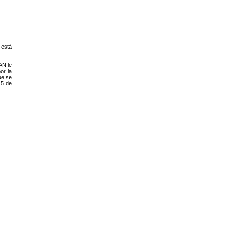
 está
AN le
or la
ue se
 5 de