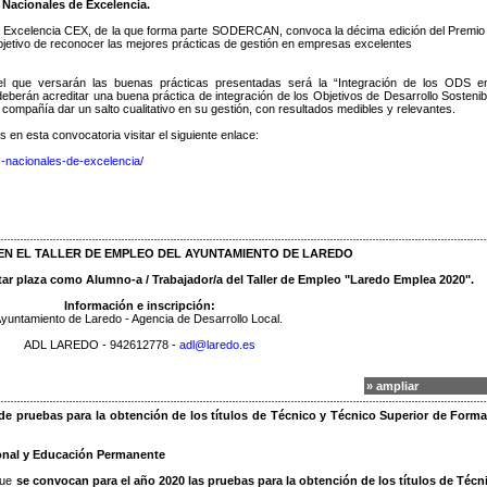
acionales de Excelencia.
a Excelencia CEX, de la que forma parte SODERCAN, convoca la décima edición del Premi
bjetivo de reconocer las mejores prácticas de gestión en empresas excelentes
l que versarán las buenas prácticas presentadas será la “Integración de los ODS e
deberán acreditar una buena práctica de integración de los Objetivos de Desarrollo Sostenib
 compañía dar un salto cualitativo en su gestión, con resultados medibles y relevantes.
 en esta convocatoria visitar el siguiente enlace:
nacionales-de-excelencia/
 EN EL TALLER DE EMPLEO DEL AYUNTAMIENTO DE LAREDO
citar plaza como Alumno-a / Trabajador/a del Taller de Empleo "Laredo Emplea 2020".
Información e inscripción:
yuntamiento de Laredo - Agencia de Desarrollo Local.
ADL LAREDO - 942612778 -
adl@laredo.es
» ampliar
de pruebas para la obtención de los títulos de Técnico y Técnico Superior de Form
onal y Educación Permanente
que
se convocan para el año 2020 las pruebas para la obtención de los títulos de Técn