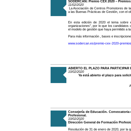
SODERCAN: Premio CEX 2020 – Premios N
11/02/2020
La Asociación de Centros Promotores de l
a las Buenas Prácticas de Gestión, con el o
En esta edición de 2020 el tema sobre e
organizaciones”, por lo que los candidatos 
el modelo de gestión que haya permitido a la
Para más información , bases e inscripciones
www.sodercan.es/premio-cex-2020-premios-
ABIERTO EL PLAZO PARA PARTICIPAR
10/02/2020
Ya está abierto el plazo para soli
A
Consejería de Educación. Convocatoria 
Profesional.
10/02/2020
Dirección General de Formación Profesi
Resolución de 31 de enero de 2020, por la 