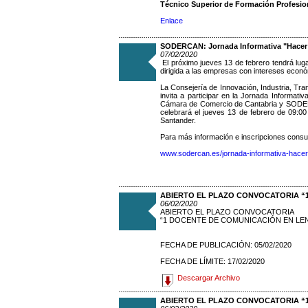
Técnico Superior de Formación Profesi
Enlace
SODERCAN: Jornada Informativa "Hacer Ne
07/02/2020
El próximo jueves 13 de febrero tendrá lug
dirigida a las empresas con intereses econ
La Consejería de Innovación, Industria, Tr
invita a participar en la Jornada Informat
Cámara de Comercio de Cantabria y SODERC
celebrará el jueves 13 de febrero de 09:0
Santander.
Para más información e inscripciones consult
www.sodercan.es/jornada-informativa-hacer-n
ABIERTO EL PLAZO CONVOCATORIA “
06/02/2020
ABIERTO EL PLAZO CONVOCATORIA
“1 DOCENTE DE COMUNICACIÓN EN LEN
FECHA DE PUBLICACIÓN: 05/02/2020
FECHA DE LÍMITE: 17/02/2020
Descargar Archivo
ABIERTO EL PLAZO CONVOCATORIA “1