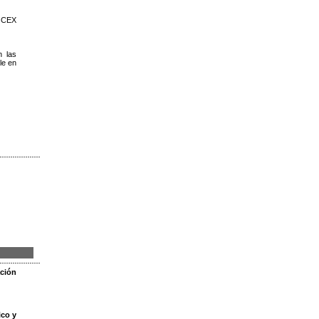
o CEX
n las
le en
ación
ico y