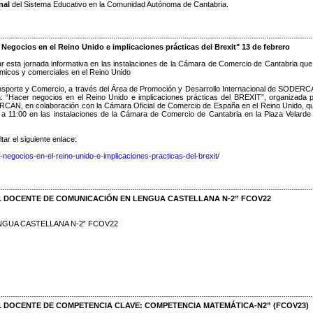
onal
del Sistema Educativo en la Comunidad Autónoma de Cantabria.
gocios en el Reino Unido e implicaciones prácticas del Brexit" 13 de febrero
ar esta jornada informativa en las instalaciones de la Cámara de Comercio de Cantabria que
ómicos y comerciales en el Reino Unido
ansporte y Comercio, a través del Área de Promoción y Desarrollo Internacional de SODERC
iva: “Hacer negocios en el Reino Unido e implicaciones prácticas del BREXIT”, organizada p
AN, en colaboración con la Cámara Oficial de Comercio de España en el Reino Unido, q
0 a 11:00 en las instalaciones de la Cámara de Comercio de Cantabria en la Plaza Velarde
ar el siguiente enlace:
egocios-en-el-reino-unido-e-implicaciones-practicas-del-brexit/
1 DOCENTE DE COMUNICACIÓN EN LENGUA CASTELLANA N-2” FCOV22
GUA CASTELLANA N-2” FCOV22
 DOCENTE DE COMPETENCIA CLAVE: COMPETENCIA MATEMÁTICA-N2” (FCOV23)