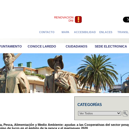
RENOVACION
DNI
CONTACTO
MAPA
ACCESIBILIDAD
ENLACES
TRANSL
AYUNTAMIENTO
CONOCE LAREDO
CIUDADANOS
SEDE ELECTRONICA
CATEGORÍAS
ía, Pesca, Alimentación y Medio Ambiente: ayudas a las Cooperativas del sector pes
imo de lucro en el ámbito de la pesca y el marisqueo 2020