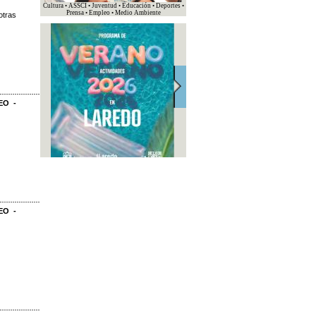
Cultura • ASSCI • Juventud • Educación • Deportes •
Prensa • Empleo • Medio Ambiente
otras
EO -
EO -