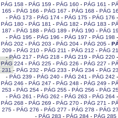
PÁG 158
-
PÁG 159
-
PÁG 160
-
PÁG 161
-
PÁ
165
-
PÁG 166
-
PÁG 167
-
PÁG 168
-
PÁG 1
-
PÁG 173
-
PÁG 174
-
PÁG 175
-
PÁG 176
PÁG 180
-
PÁG 181
-
PÁG 182
-
PÁG 183
-
PÁ
187
-
PÁG 188
-
PÁG 189
-
PÁG 190
-
PÁG 1
-
PÁG 195
-
PÁG 196
-
PÁG 197
-
PÁG 198
PÁG 202
-
PÁG 203
-
PÁG 204
-
PÁG 205
-
PÁ
209
-
PÁG 210
-
PÁG 211
-
PÁG 212
-
PÁG 2
-
PÁG 217
-
PÁG 218
-
PÁG 219
-
PÁG 220
PÁG 224
-
PÁG 225
-
PÁG 226
-
PÁG 227
-
PÁ
231
-
PÁG 232
-
PÁG 233
-
PÁG 234
-
PÁG 2
-
PÁG 239
-
PÁG 240
-
PÁG 241
-
PÁG 242
PÁG 246
-
PÁG 247
-
PÁG 248
-
PÁG 249
-
PÁ
253
-
PÁG 254
-
PÁG 255
-
PÁG 256
-
PÁG 2
-
PÁG 261
-
PÁG 262
-
PÁG 263
-
PÁG 264
PÁG 268
-
PÁG 269
-
PÁG 270
-
PÁG 271
-
PÁ
275
-
PÁG 276
-
PÁG 277
-
PÁG 278
-
PÁG 2
-
PÁG 283
-
PÁG 284
-
PÁG 285