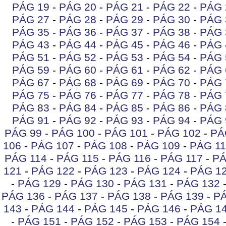
PÁG 19
-
PÁG 20
-
PÁG 21
-
PÁG 22
-
PÁG 
PÁG 27
-
PÁG 28
-
PÁG 29
-
PÁG 30
-
PÁG 
PÁG 35
-
PÁG 36
-
PÁG 37
-
PÁG 38
-
PÁG 
PÁG 43
-
PÁG 44
-
PÁG 45
-
PÁG 46
-
PÁG 
PÁG 51
-
PÁG 52
-
PÁG 53
-
PÁG 54
-
PÁG 
PÁG 59
-
PÁG 60
-
PÁG 61
-
PÁG 62
-
PÁG 
PÁG 67
-
PÁG 68
-
PÁG 69
-
PÁG 70
-
PÁG 
PÁG 75
-
PÁG 76
-
PÁG 77
-
PÁG 78
-
PÁG 
PÁG 83
-
PÁG 84
-
PÁG 85
-
PÁG 86
-
PÁG 
PÁG 91
-
PÁG 92
-
PÁG 93
-
PÁG 94
-
PÁG 
PÁG 99
-
PÁG 100
-
PÁG 101
-
PÁG 102
-
PÁ
106
-
PÁG 107
-
PÁG 108
-
PÁG 109
-
PÁG 11
PÁG 114
-
PÁG 115
-
PÁG 116
-
PÁG 117
-
PÁ
121
-
PÁG 122
-
PÁG 123
-
PÁG 124
-
PÁG 1
-
PÁG 129
-
PÁG 130
-
PÁG 131
-
PÁG 132
PÁG 136
-
PÁG 137
-
PÁG 138
-
PÁG 139
-
PÁ
143
-
PÁG 144
-
PÁG 145
-
PÁG 146
-
PÁG 1
-
PÁG 151
-
PÁG 152
-
PÁG 153
-
PÁG 154