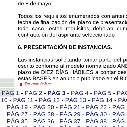
de 8 de mayo.
Todos los requisitos enumerados con anterio
fecha de finalización del plazo de presentaci
todo caso, estos requisitos deberán cum
contratación del aspirante seleccionado
6. PRESENTACIÓN DE INSTANCIAS.
Las instancias solicitando tomar parte del 
escrito conforme al modelo normalizado ANE
plazo de DIEZ DÍAS HÁBILES a contar desde
estas BASES en anuncio publicado en el B.O
Descargar Archivo
PÁG 1
-
PÁG 2
-
PÁG 3
-
PÁG 4
-
PÁG 5
-
PÁ
10
-
PÁG 11
-
PÁG 12
-
PÁG 13
-
PÁG 14
-
PÁ
PÁG 19
-
PÁG 20
-
PÁG 21
-
PÁG 22
-
PÁG 
PÁG 27
-
PÁG 28
-
PÁG 29
-
PÁG 30
-
PÁG 
PÁG 35
-
PÁG 36
-
PÁG 37
-
PÁG 38
-
PÁG 