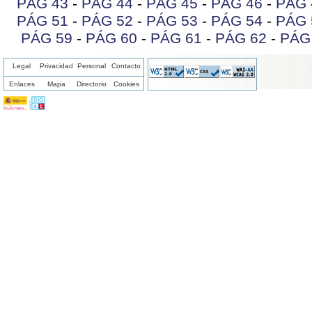
PÁG 43
-
PÁG 44
-
PÁG 45
-
PÁG 46
-
PÁG 
PÁG 51
-
PÁG 52
-
PÁG 53
-
PÁG 54
-
PÁG 
PÁG 59
-
PÁG 60
-
PÁG 61
-
PÁG 62
-
PÁG
Legal
Privacidad
Personal
Contacto
Enlaces
Mapa
Directorio
Cookies