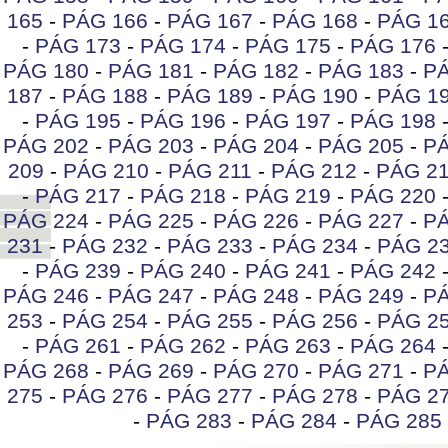
165
-
PÁG 166
-
PÁG 167
-
PÁG 168
-
PÁG 1
-
PÁG 173
-
PÁG 174
-
PÁG 175
-
PÁG 176
PÁG 180
-
PÁG 181
-
PÁG 182
-
PÁG 183
-
PÁ
187
-
PÁG 188
-
PÁG 189
-
PÁG 190
-
PÁG 1
-
PÁG 195
-
PÁG 196
-
PÁG 197
-
PÁG 198
PÁG 202
-
PÁG 203
-
PÁG 204
-
PÁG 205
-
PÁ
209
-
PÁG 210
-
PÁG 211
-
PÁG 212
-
PÁG 2
-
PÁG 217
-
PÁG 218
-
PÁG 219
-
PÁG 220
PÁG 224
-
PÁG 225
-
PÁG 226
-
PÁG 227
-
PÁ
231
-
PÁG 232
-
PÁG 233
-
PÁG 234
-
PÁG 2
-
PÁG 239
-
PÁG 240
-
PÁG 241
-
PÁG 242
PÁG 246
-
PÁG 247
-
PÁG 248
-
PÁG 249
-
PÁ
253
-
PÁG 254
-
PÁG 255
-
PÁG 256
-
PÁG 2
-
PÁG 261
-
PÁG 262
-
PÁG 263
-
PÁG 264
PÁG 268
-
PÁG 269
-
PÁG 270
-
PÁG 271
-
PÁ
275
-
PÁG 276
-
PÁG 277
-
PÁG 278
-
PÁG 2
-
PÁG 283
-
PÁG 284
-
PÁG 285