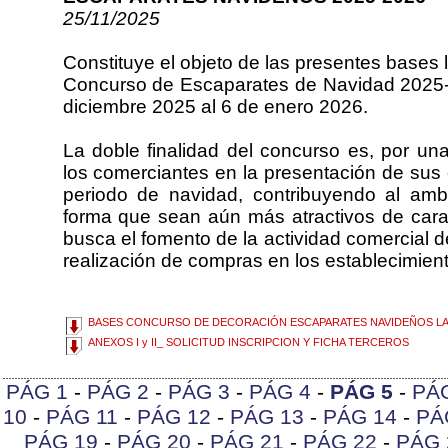
25/11/2025
Constituye el objeto de las presentes bases 
Concurso de Escaparates de Navidad 2025-2
diciembre 2025 al 6 de enero 2026.
La doble finalidad del concurso es, por una
los comerciantes en la presentación de sus 
periodo de navidad, contribuyendo al amb
forma que sean aún más atractivos de cara a
busca el fomento de la actividad comercial d
realización de compras en los establecimient
BASES CONCURSO DE DECORACIÓN ESCAPARATES NAVIDEÑOS LAR
ANEXOS I y II_ SOLICITUD INSCRIPCION Y FICHA TERCEROS
PÁG 1
-
PÁG 2
-
PÁG 3
-
PÁG 4
-
PÁG 5
-
PÁ
10
-
PÁG 11
-
PÁG 12
-
PÁG 13
-
PÁG 14
-
PÁ
PÁG 19
-
PÁG 20
-
PÁG 21
-
PÁG 22
-
PÁG 