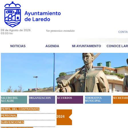
09 de Agosto de 2026
Ver pronostico extendido
CONTA
03:03 hs
NOTICIAS
AGENDA
MI AYUNTAMIENTO
CONOCE LA
SALUDO DEL
ORGANIZACION
ACUERDOS
NORMATIVA
SECRETAR
ALCALDE
MUNICIPAL
PERFIL DEL CONTRATANTE
PERSONAL
2024
SUBVENCIONES