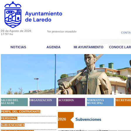
09 de Agosto de 2026
Ver pronostico extendido
CONTA
17:57 hs
NOTICIAS
AGENDA
MI AYUNTAMIENTO
CONOCE LA
SALUDO DEL
ORGANIZACION
ACUERDOS
NORMATIVA
SECRETAR
ALCALDE
MUNICIPAL
PERFIL DEL CONTRATANTE
PERSONAL
2026
Subvenciones
SUBVENCIONES