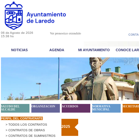
06 de Agosto de 2026
Ver pronostico extendido
CONTA
15:38 hs
NOTICIAS
AGENDA
MI AYUNTAMIENTO
CONOCE LA
SALUDO DEL
ORGANIZACION
ACUERDOS
NORMATIVA
SECRETAR
ALCALDE
MUNICIPAL
PERFIL DEL CONTRATANTE
> TODOS LOS CONTRATOS
2025
> CONTRATOS DE OBRAS
> CONTRATOS DE SUMINISTROS