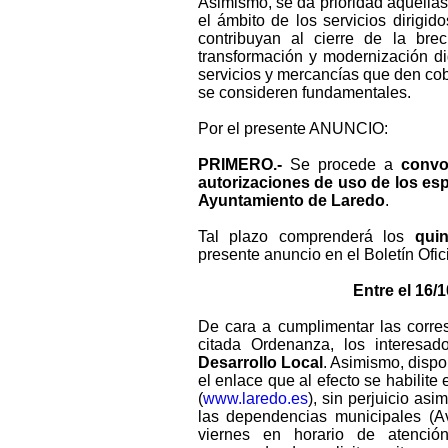
Asimismo, se da prioridad aquellas
el ámbito de los servicios dirigid
contribuyan al cierre de la bre
transformación y modernización dig
servicios y mercancías que den co
se consideren fundamentales.
Por el presente ANUNCIO:
PRIMERO.-
Se procede a
convo
autorizaciones de uso de los es
Ayuntamiento de Laredo
.
Tal plazo comprenderá los
qui
presente anuncio en el Boletín Ofic
Entre el 16/1
De cara a cumplimentar las corre
citada Ordenanza, los interesad
Desarrollo Local
. Asimismo, dispo
el enlace que al efecto se habilite
(
www.laredo.es
), sin perjuicio a
las dependencias municipales (A
viernes en horario de atenció