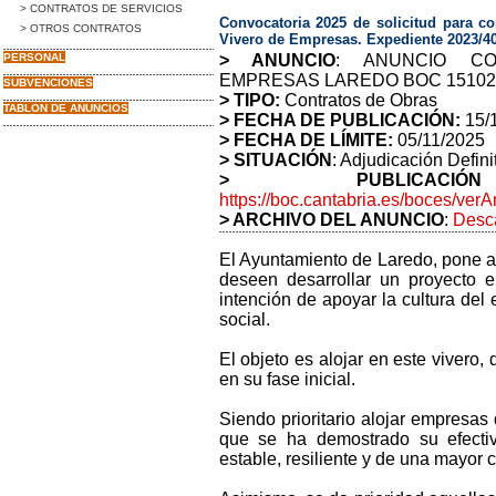
> CONTRATOS DE SERVICIOS
Convocatoria 2025 de solicitud para c
> OTROS CONTRATOS
Vivero de Empresas. Expediente 2023/40
PERSONAL
> ANUNCIO
: ANUNCIO CO
EMPRESAS LAREDO BOC 15102
SUBVENCIONES
> TIPO:
Contratos de Obras
TABLON DE ANUNCIOS
> FECHA DE PUBLICACIÓN:
15/
> FECHA DE LÍMITE:
05/11/2025
> SITUACIÓN
: Adjudicación Defini
> PUBLICAC
https://boc.cantabria.es/boces/v
> ARCHIVO DEL ANUNCIO
:
Desca
El Ayuntamiento de Laredo, pone a
deseen desarrollar un proyecto 
intención de apoyar la cultura de
social.
El objeto es alojar en este vivero,
en su fase inicial.
Siendo prioritario alojar empresas
que se ha demostrado su efecti
estable, resiliente y de una mayor c