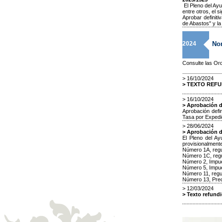
El Pleno del Ayu
entre otros, el s
Aprobar definit
de Abastos" y la
2024
Nor
Consulte las Or
> 16/10/2024
> TEXTO REF
> 16/10/2024
> Aprobación d
Aprobación defi
Tasa por Expedi
> 28/06/2024
> Aprobación de
El Pleno del Ay
provisionalmente
Número 1A, regu
Número 1C, regu
Número 2, Impue
Número 5, Impue
Número 11, regul
Número 13, Preci
> 12/03/2024
> Texto refund