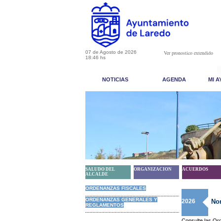
07 de Agosto de 2026
Ver pronostico extendido
18:46 hs
NOTICIAS
AGENDA
MI 
SALUDO DEL
ORGANIZACION
ACUERDOS
ALCALDE
ORDENANZAS FISCALES
ORDENANZAS GENERALES Y
2026
Nor
REGLAMENTOS
Consulte las Or