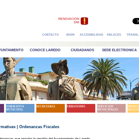
RENOVACION
DNI
CONTACTO
MAPA
ACCESIBILIDAD
ENLACES
TRANSL
AYUNTAMIENTO
CONOCE LAREDO
CIUDADANOS
SEDE ELECTRONICA
NORMATIVA
SECRETARIA
URBANISMO
SERVICIOS
MODEL
MUNICIPAL
MUNICIPALES
SOLICI
mativas | Ordenanzas Fiscales
denanzas que regulan la gestión del Ayuntamiento de Laredo.