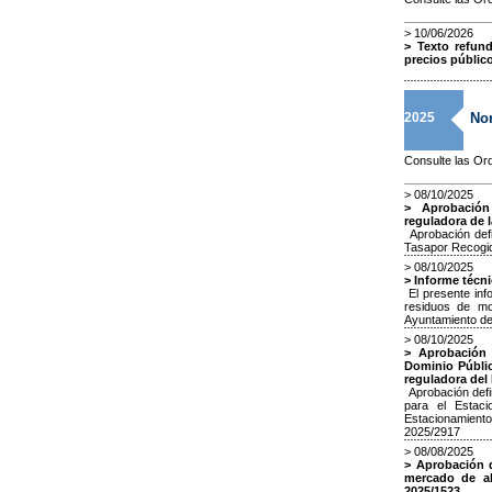
> 10/06/2026
> Texto refun
precios públic
2025
Nor
Consulte las Or
> 08/10/2025
> Aprobación
reguladora de 
Aprobación defi
Tasapor Recogi
> 08/10/2025
> Informe técn
El presente info
residuos de mo
Ayuntamiento d
> 08/10/2025
> Aprobación d
Dominio Públic
reguladora del
Aprobación defin
para el Estaci
Estacionamiento
2025/2917
> 08/08/2025
> Aprobación d
mercado de ab
2025/1523