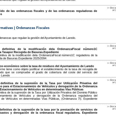
dido de las ordenanzas fiscales y de las ordenanzas reguladoras de
os
mativas | Ordenanzas Fiscales
denanzas que regulan la gestión del Ayuntamiento de Laredo.
 definitiva de la modificación dela OrdenanzaFiscal número1C
la Tasapor Recogida de Basuras.Expediente
nitiva de la modificación dela OrdenanzaFiscal número1C reguladora de la
da de Basuras.Expediente 2025/2094
ico-económico sobre la tasa de residuos del Ayuntamiento de Laredo
rme tiene como objeto justificar el establecimiento de la tasa de recogida de
do que se compruebe el grado de cobertura del coste del servicio del
e Laredo
efinitiva de la supresión de la Tasa por Utilización Privativa del
o para el Estacionamiento de Vehículos y derogación de la Ordenanza
 Estacionamiento de Vehículos en determinadas Vías Públicas
itiva de la supresión de la Tasa por Utilización Privativa del Dominio Público
onamiento de Vehículos y derogación de la Ordenanza reguladora del
 de Vehículos en determinadas Vías Públicas, (Ordenanza 7I). Expediente
efinitiva de la supresión de la tasa por la prestación de servicios de
astos y derogación de la ordenanza fiscal reguladora. Expediente