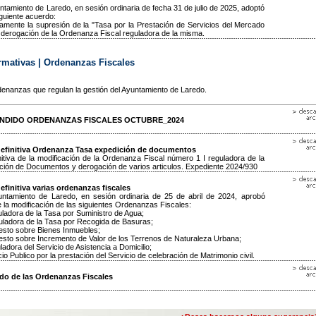
ntamiento de Laredo, en sesión ordinaria de fecha 31 de julio de 2025, adoptó
iguiente acuerdo:
ivamente la supresión de la "Tasa por la Prestación de Servicios del Mercado
 derogación de la Ordenanza Fiscal reguladora de la misma.
mativas | Ordenanzas Fiscales
denanzas que regulan la gestión del Ayuntamiento de Laredo.
UNDIDO ORDENANZAS FISCALES OCTUBRE_2024
efinitiva Ordenanza Tasa expedición de documentos
nitiva de la modificación de la Ordenanza Fiscal número 1 I reguladora de la
ción de Documentos y derogación de varios articulos. Expediente 2024/930
finitiva varias ordenanzas fiscales
untamiento de Laredo, en sesión ordinaria de 25 de abril de 2024, aprobó
 la modificación de las siguientes Ordenanzas Fiscales:
ladora de la Tasa por Suministro de Agua;
ladora de la Tasa por Recogida de Basuras;
sto sobre Bienes Inmuebles;
sto sobre Incremento de Valor de los Terrenos de Naturaleza Urbana;
adora del Servicio de Asistencia a Domicilio;
o Publico por la prestación del Servicio de celebración de Matrimonio civil.
ido de las Ordenanzas Fiscales