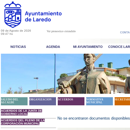
09 de Agosto de 2026
Ver pronostico extendido
CONTA
09:47 hs
NOTICIAS
AGENDA
MI AYUNTAMIENTO
CONOCE LA
SALUDO DEL
ORGANIZACION
ACUERDOS
NORMATIVA
SECRETAR
ALCALDE
MUNICIPAL
ACUERDOS DE LA JUNTA DE
GOBIERNO LOCAL
No se encontraron documentos disponibles
ACUERDOS DEL PLENO DE LA
CORPORACIÒN MUNICIPAL