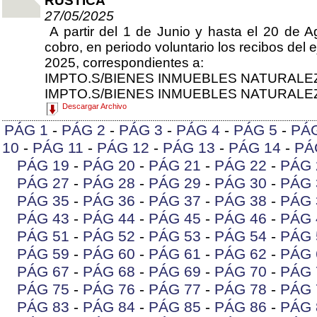
RUSTICA
27/05/2025
A partir del 1 de Junio y hasta el 20 de A
cobro, en periodo voluntario los recibos del e
2025, correspondientes a:
IMPTO.S/BIENES INMUEBLES NATURALE
IMPTO.S/BIENES INMUEBLES NATURALE
Descargar Archivo
PÁG 1
-
PÁG 2
-
PÁG 3
-
PÁG 4
-
PÁG 5
-
PÁG
10
-
PÁG 11
-
PÁG 12
-
PÁG 13
-
PÁG 14
-
PÁ
PÁG 19
-
PÁG 20
-
PÁG 21
-
PÁG 22
-
PÁG 
PÁG 27
-
PÁG 28
-
PÁG 29
-
PÁG 30
-
PÁG 
PÁG 35
-
PÁG 36
-
PÁG 37
-
PÁG 38
-
PÁG 
PÁG 43
-
PÁG 44
-
PÁG 45
-
PÁG 46
-
PÁG 
PÁG 51
-
PÁG 52
-
PÁG 53
-
PÁG 54
-
PÁG 
PÁG 59
-
PÁG 60
-
PÁG 61
-
PÁG 62
-
PÁG 
PÁG 67
-
PÁG 68
-
PÁG 69
-
PÁG 70
-
PÁG 
PÁG 75
-
PÁG 76
-
PÁG 77
-
PÁG 78
-
PÁG 
PÁG 83
-
PÁG 84
-
PÁG 85
-
PÁG 86
-
PÁG 