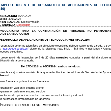
EMPLEO DOCENTE DE DESARROLLO DE APLICACIONES DE TECNO
10)
UBLICACIÓN:
16/04/2024
MITE:
06/05/2024
N EN BOC/BOE
: Sin información.
L ANUNCIO
:
Descargar!
ONVOCATORIA PARA LA CONTRATACIÓN DE PERSONAL NO PERMANEN
O DE LAREDO COMO:
DESARROLLO DE APLICACIONES DE TECNOLOGÍA WEB (IFCD0210)
 presentación de forma telemática en el registro electrónico del Ayuntamiento de Laredo, a tra
ca
https://sede.laredo.es/
siguiendo la siguiente ruta: Inicio / Trámites y gestiones / Ayunt
rocesos selectivos.
a presentación de instancias será de
20 días naturales
contados a partir del día siguien
ublicación de la convocatoria.
Del 17/04/2024 al 06/05/2024, ambos incluídos.
stancia se ajustará al modelo oficial que se facilitará en las oficinas de Secretaría del Ayunt
Anexo I.
ulos formativos y de unidades formativas:
ramación web en el entorno cliente
ramación web en el entorno servidor
ntación de aplicaciones web en entorno internet, intranet y extranet
 de prácticas profesionales no laborales
ÍNIMOS DE ACCESO AL PUESTO:
VER BASES