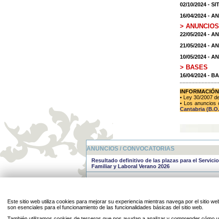
02/10/2024 -
16/04/2024 - 
> ANUNCIOS
22/05/2024 -
21/05/2024 -
10/05/2024 -
> BASES
16/04/2024 -
INFORMACIÓN
• Ley 30/2007 d
• Los anuncios 
Cantabria (B.O.
ANUNCIOS / CONVOCATORIAS
Resultado definitivo de las plazas para el Servici
Familiar y Laboral Verano 2026
Resultado provisional de las plazas para el Servi
Familiar y Laboral Verano 2026
Servicio de Conciliación Familiar y Laboral del 
Este sitio web utiliza cookies para mejorar su experiencia mientras navega por el sitio
2026 (julio y agosto).
son esenciales para el funcionamiento de las funcionalidades básicas del sitio web.
También utilizamos cookies de terceros que nos ayudan a analizar y comprender cómo ut