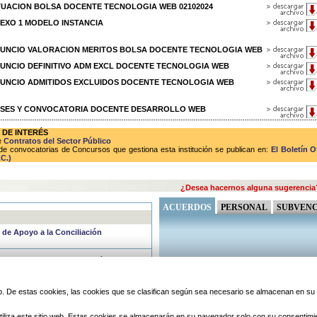
 SITUACION BOLSA DOCENTE TECNOLOGIA WEB 02102024
ANEXO 1 MODELO INSTANCIA
 ANUNCIO VALORACION MERITOS BOLSA DOCENTE TECNOLOGIA WEB
 ANUNCIO DEFINITIVO ADM EXCL DOCENTE TECNOLOGIA WEB
 ANUNCIO ADMITIDOS EXCLUIDOS DOCENTE TECNOLOGIA WEB
 BASES Y CONVOCATORIA DOCENTE DESARROLLO WEB
 DE INTERÉS
e
Contratos del Sector Público
de convocatorias de Concursos que gestiona esta institución se publican en:
El Boletín O
C.)
¿Desea hacernos alguna sugerencia
ACUERDOS
PERSONAL
SUBVENC
o de Apoyo a la Conciliación
cio de Apoyo a la Conciliación
período no lectivo del VERANO DE
 web. De estas cookies, las cookies que se clasifican según sea necesario se almacenan en s
» Ver todos
iliza este sitio web. Estas cookies se almacenarán en su navegador solo con su consentimi