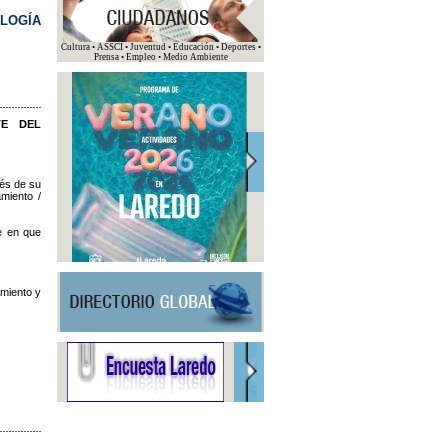
LOGÍA
Cultura • ASSCI • Juventud • Educación • Deportes •
Prensa • Empleo • Medio Ambiente
TE DEL
vés de su
amiento /
te en que
amiento y