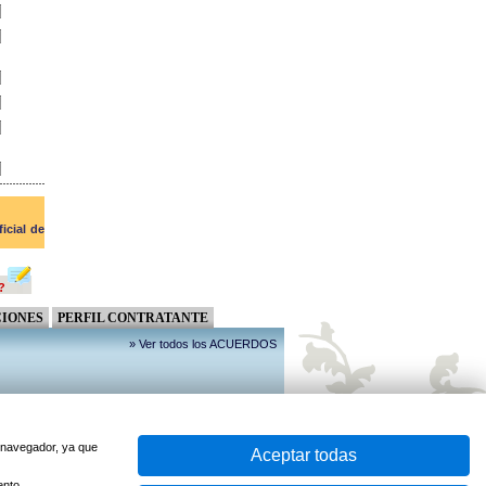
ficial de
?
IONES
PERFIL CONTRATANTE
» Ver todos los ACUERDOS
u navegador, ya que
Aceptar todas
ento.