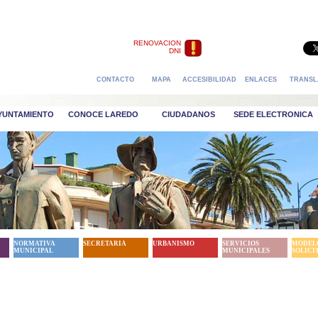
RENOVACION
DNI
CONTACTO
MAPA
ACCESIBILIDAD
ENLACES
TRANSL
AYUNTAMIENTO
CONOCE LAREDO
CIUDADANOS
SEDE ELECTRONICA
NORMATIVA
SECRETARIA
URBANISMO
SERVICIOS
MODEL
MUNICIPAL
MUNICIPALES
SOLICI