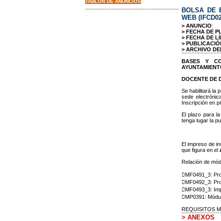
TABLON DE ANUNCIOS
BOLSA DE 
WEB (IFCD02
> ANUNCIO
:
> FECHA DE P
> FECHA DE LÍ
> PUBLICACIÓ
> ARCHIVO DE
BASES Y C
AYUNTAMIENT
DOCENTE DE 
Se habilitará la
sede electróni
Inscripción en p
El plazo para l
tenga lugar la p
El impreso de in
que figura en el
Relación de mód
MF0491_3: Prog
MF0492_3: Prog
MF0493_3: Impla
MP0391: Módulo
REQUISITOS M
> ANEXOS