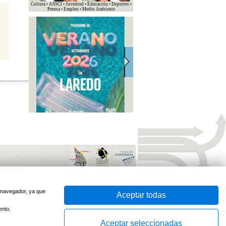
Cultura • ASSCI • Juventud • Educación • Deportes •
Prensa • Empleo • Medio Ambiente
sido optimizado para
Firefox
e
Internet Explorer 7
o superior
Desarrollado por
u navegador, ya que
Aceptar todas
ento.
Aceptar seleccionadas