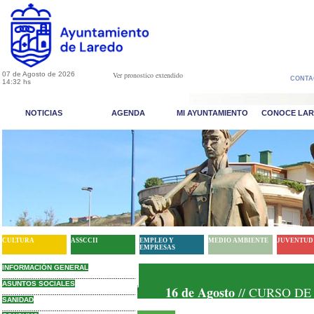
07 de Agosto de 2026
Ver pronostico extendido
CONTA
14:32 hs
NOTICIAS
AGENDA
MI AYUNTAMIENTO
CONOCE LA
CULTURA
ASSCCII
EMPLEO Y
MEDIO AMBIENTE
JUVENTUD
EMPRESAS
INFORMACIÓN GENERAL
ASUNTOS SOCIALES
16 de Agosto
// CURSO DE
pliar}
SANIDAD