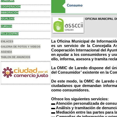
CONSUMO
Consumo
COOPERACION
INMIGRACIÓN
IGUALDAD
OFICINA MUNICIPAL 
CURSOS
TELECENTRO
La Oficina Municipal de Informaci
ENLACES
es un servicio de la
Concejalía A
GALERIA DE FOTOS Y VIDEOS
Cooperación Internacional
del Ayunt
AGENDA
en ayudar a los consumidores y usu
TABLON DE ANUNCIOS
ello, informa, asesora y tramita re
La OMIC de Laredo dispone del ún
del Consumidor’ existente en la C
De este modo, la OMIC de Laredo of
ciudadanos que demandan informac
como consumidores.
Ofrece los siguientes servicios:
▬ Atención personalizada de consu
▬ Análisis y tramitación de denunci
▬ Mediación entre las partes para l
▬ Campañas de información y orien