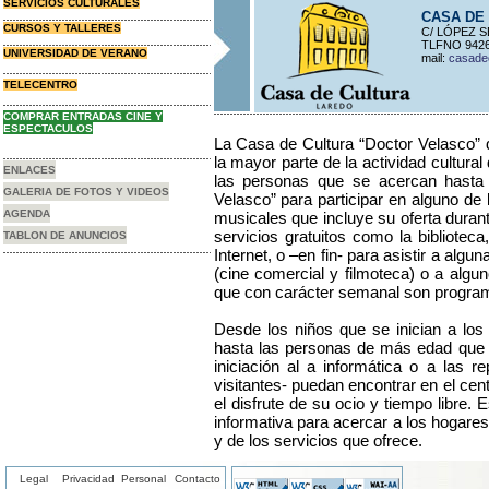
SERVICIOS CULTURALES
CASA DE
CURSOS Y TALLERES
C/ LÓPEZ S
TLFNO 942
UNIVERSIDAD DE VERANO
mail:
casadec
TELECENTRO
COMPRAR ENTRADAS CINE Y
ESPECTACULOS
La Casa de Cultura “Doctor Velasco”
la mayor parte de la actividad cultura
ENLACES
las personas que se acercan hasta l
GALERIA DE FOTOS Y VIDEOS
Velasco” para participar en alguno de
AGENDA
musicales que incluye su oferta durant
servicios gratuitos como la biblioteca,
TABLON DE ANUNCIOS
Internet, o –en fin- para asistir a alg
(cine comercial y filmoteca) o a algu
que con carácter semanal son program
Desde los niños que se inician a los
hasta las personas de más edad que as
iniciación al a informática o a las r
visitantes- puedan encontrar en el cen
el disfrute de su ocio y tiempo libre.
informativa para acercar a los hogares 
y de los servicios que ofrece.
Legal
Privacidad
Personal
Contacto