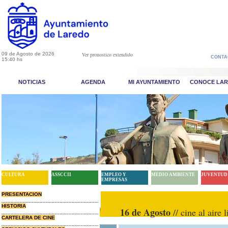
09 de Agosto de 2026
Ver pronostico extendido
CONTA
15:40 hs
NOTICIAS
AGENDA
MI AYUNTAMIENTO
CONOCE LA
CULTURA
ASSCCII
EMPLEO Y
MEDIO AMBIENTE
JUVENTUD
EMPRESAS
PRESENTACION
HISTORIA
16 de Agosto
// cine al air
CARTELERA DE CINE