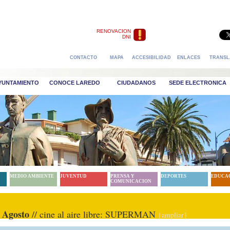
RENOVACION
DNI
CONTACTO
MAPA
ACCESIBILIDAD
ENLACES
TRANSL
AYUNTAMIENTO
CONOCE LAREDO
CIUDADANOS
SEDE ELECTRONICA
MEDIO AMBIENTE
JUVENTUD
PRENSA Y
DEPORTES
EDUCA
COMUNICACION
 Agosto
// cine al aire libre: SUPERMAN
{ampliar}