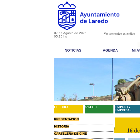
07 de Agosto de 2026
Ver pronostico extendido
05:15 hs
NOTICIAS
AGENDA
MI 
CULTURA
ASSCCII
EMPLEO Y
EMPRESAS
PRESENTACION
HISTORIA
16 de
: EL REY LEÓN
{ampliar}
CARTELERA DE CINE