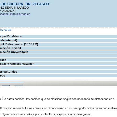
 DE CULTURA "DR. VELASCO"
PEZ SEÑA, 8. LAREDO
 942606177
sadecultura@laredo.es
turales
cipal Dr. Velasco
 de internet)
pal Radio Laredo (107.9 FM)
rmación Juvenil
rmación Universitaria
aredo
ipal "Francisco Velasco"
o
es culturales
redo
© 2010 Laredo | Este sitio ha 
 web. De estas cookies, las cookies que se clasifican según sea necesario se almacenan en s
iliza este sitio web. Estas cookies se almacenarán en su navegador solo con su consentimi
 de algunas de estas cookies puede afectar su experiencia de navegación.