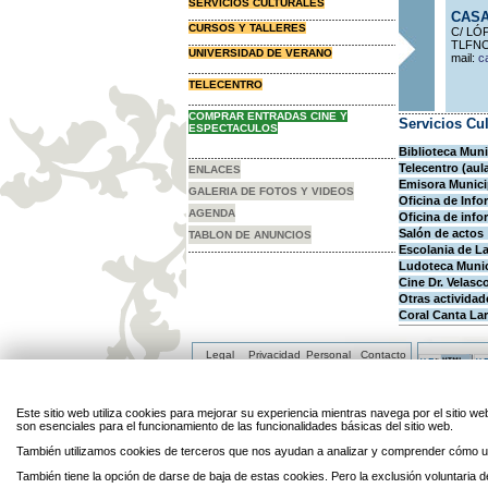
SERVICIOS CULTURALES
CASA
CURSOS Y TALLERES
C/ LÓ
TLFNO
UNIVERSIDAD DE VERANO
mail:
ca
TELECENTRO
COMPRAR ENTRADAS CINE Y
Servicios Cul
ESPECTACULOS
Biblioteca Muni
Telecentro (aula
ENLACES
Emisora Munici
GALERIA DE FOTOS Y VIDEOS
Oficina de Info
AGENDA
Oficina de info
Salón de actos
TABLON DE ANUNCIOS
Escolania de L
Ludoteca Munic
Cine Dr. Velasc
Otras actividad
Coral Canta La
Legal
Privacidad
Personal
Contacto
Enlaces
Mapa
Directorio
Cookies
Este sitio web utiliza cookies para mejorar su experiencia mientras navega por el sitio
son esenciales para el funcionamiento de las funcionalidades básicas del sitio web.
También utilizamos cookies de terceros que nos ayudan a analizar y comprender cómo ut
También tiene la opción de darse de baja de estas cookies. Pero la exclusión voluntaria