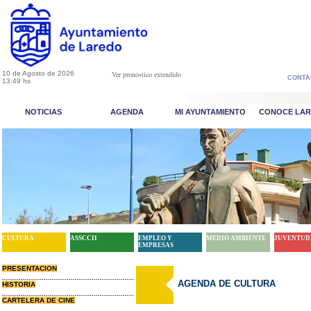
10 de Agosto de 2026
Ver pronostico extendido
CONTA
13:49 hs
NOTICIAS
AGENDA
MI AYUNTAMIENTO
CONOCE LA
CULTURA
ASSCCII
EMPLEO Y
MEDIO AMBIENTE
JUVENTUD
EMPRESAS
PRESENTACION
AGENDA DE CULTURA
HISTORIA
CARTELERA DE CINE