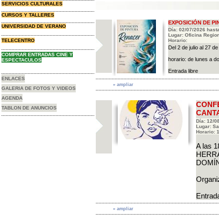
SERVICIOS CULTURALES
CURSOS Y TALLERES
EXPOSICIÓN DE PI
UNIVERSIDAD DE VERANO
Día: 02/07/2026 hast
Lugar: Oficina Regio
TELECENTRO
Horario:
Del 2 de julio al 27
COMPRAR ENTRADAS CINE Y
horario: de lunes a do
ESPECTACULOS
Entrada libre
ENLACES
» ampliar
GALERIA DE FOTOS Y VIDEOS
AGENDA
CONFE
TABLON DE ANUNCIOS
CANTA
Día: 12/0
Lugar: Sa
Horario: 1
A las 
HERRA
DOMÍNG
Organi
Entrada
» ampliar