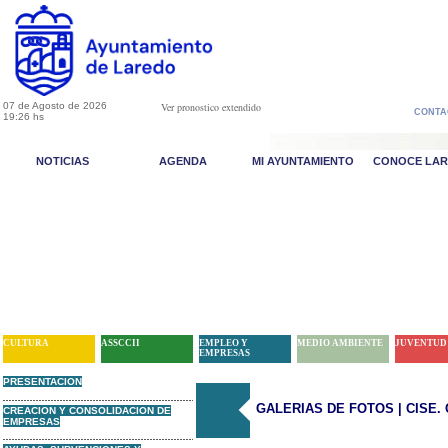
07 de Agosto de 2026
Ver pronostico extendido
CONTA
19:26 hs
NOTICIAS
AGENDA
MI AYUNTAMIENTO
CONOCE LA
CULTURA
ASSCCII
EMPLEO Y
MEDIO AMBIENTE
JUVENTUD
EMPRESAS
PRESENTACION
GALERIAS DE FOTOS | CISE. Ce
CREACION Y CONSOLIDACION DE
EMPRESAS