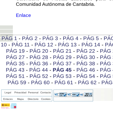
Comunidad Autónoma de Cantabria.
Enlace
PÁG 1
-
PÁG 2
-
PÁG 3
-
PÁG 4
-
PÁG 5
-
PÁ
10
-
PÁG 11
-
PÁG 12
-
PÁG 13
-
PÁG 14
-
PÁ
PÁG 19
-
PÁG 20
-
PÁG 21
-
PÁG 22
-
PÁG 
PÁG 27
-
PÁG 28
-
PÁG 29
-
PÁG 30
-
PÁG 
PÁG 35
-
PÁG 36
-
PÁG 37
-
PÁG 38
-
PÁG 
PÁG 43
-
PÁG 44
-
PÁG 45
-
PÁG 46
-
PÁG 
PÁG 51
-
PÁG 52
-
PÁG 53
-
PÁG 54
-
PÁG 
PÁG 59
-
PÁG 60
-
PÁG 61
-
PÁG 62
-
PÁG
Legal
Privacidad
Personal
Contacto
Enlaces
Mapa
Directorio
Cookies