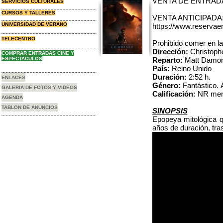
VENTA DE ENTRADAS 
SERVICIOS CULTURALES
CURSOS Y TALLERES
VENTA ANTICIPADA
UNIVERSIDAD DE VERANO
https://www.reservaen
TELECENTRO
Prohibido comer en la
Dirección:
Christoph
COMPRAR ENTRADAS CINE Y
ESPECTACULOS
Reparto:
Matt Damon
País:
Reino Unido
Duración:
2:52 h.
ENLACES
Género:
Fantástico. A
GALERIA DE FOTOS Y VIDEOS
Calificación:
NR men
AGENDA
TABLON DE ANUNCIOS
SINOPSIS
Epopeya mitológica q
años de duración, tras