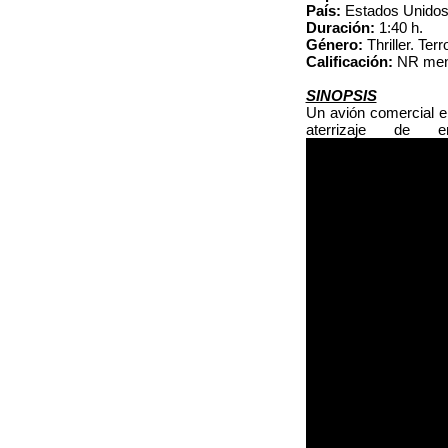
País:
Estados Unido
Duración:
1:40 h.
Género:
Thriller. Ter
Calificación:
NR men
SINOPSIS
Un avión comercial e
aterrizaje de 