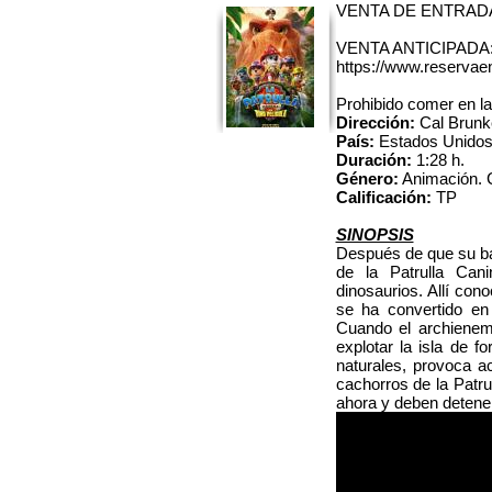
VENTA DE ENTRADAS 
VENTA ANTICIPADA
https://www.reservaen
Prohibido comer en la
Dirección:
Cal Brunk
País:
Estados Unido
Duración:
1:28 h.
Género:
Animación. 
Calificación:
TP
SINOPSIS
Después de que su ba
de la Patrulla Cani
dinosaurios. Allí con
se ha convertido en 
Cuando el archienemi
explotar la isla de 
naturales, provoca a
cachorros de la Patr
ahora y deben detene