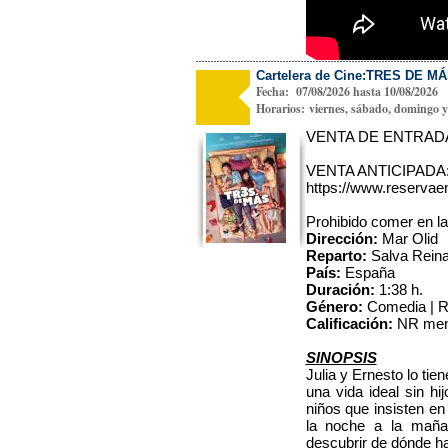
Cartelera de Cine:TRES DE M
Fecha: 07/08/2026 hasta 10/08/2026
Horarios: viernes, sábado, domingo y 
VENTA DE ENTRADAS 
VENTA ANTICIPADA
https://www.reservaen
Prohibido comer en la
Dirección:
Mar Olid
Reparto:
Salva Reina,
País:
España
Duración:
1:38 h.
Género:
Comedia | Re
Calificación:
NR men
SINOPSIS
Julia y Ernesto lo tie
una vida ideal sin h
niños que insisten e
la noche a la maña
descubrir de dónde ha