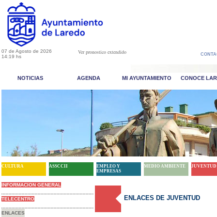
07 de Agosto de 2026
Ver pronostico extendido
CONTA
14:19 hs
NOTICIAS
AGENDA
MI AYUNTAMIENTO
CONOCE LA
CULTURA
ASSCCII
EMPLEO Y
MEDIO AMBIENTE
JUVENTUD
EMPRESAS
INFORMACION GENERAL
ENLACES DE JUVENTUD
TELECENTRO
ENLACES