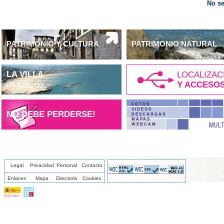
No se
PATRIMONIO Y CULTURA
PATRIMONIO NATURAL
LA VILLA
LOCALIZAC
de Laredo
Y ACCESO
FOTOS
VIDEOS
NO DEBE PERDERSE!
DESCARGAS
MAPAS
WEBCAM
Legal
Privacidad
Personal
Contacto
Enlaces
Mapa
Directorio
Cookies