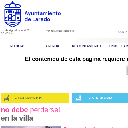
08 de Agosto de 2026
Ver pronostico extendido
CONTA
08:46 hs
NOTICIAS
AGENDA
MI AYUNTAMIENTO
CONOCE LA
El contenido de esta página requiere
ALOJAMIENTOS
GASTRONOMIA
no debe
perderse!
en la villa