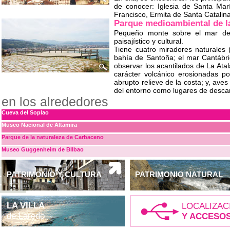
de conocer: Iglesia de Santa Mar
Francisco, Ermita de Santa Catalin
Parque medioambiental de l
Pequeño monte sobre el mar de 
paisajístico y cultural.
Tiene cuatro miradores naturales 
bahía de Santoña; el mar Cantábric
observar los acantilados de La Atala
carácter volcánico erosionadas po
abrupto relieve de la costa; y, ave
del entorno como lugares de descan
en los alrededores
Cueva del Soplao
Museo Nacional de Altamira
Parque de la naturaleza de Carbaceno
Museo Guggenheim de BIlbao
PATRIMONIO Y CULTURA
PATRIMONIO NATURAL
LA VILLA
LOCALIZAC
de Laredo
Y ACCESO