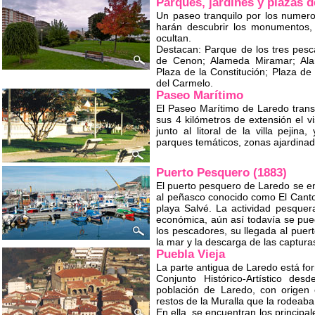
Parques, jardines y plazas 
Un paseo tranquilo por los numero
harán descubrir los monumentos, 
ocultan.
Destacan: Parque de los tres pesc
de Cenon; Alameda Miramar; Al
Plaza de la Constitución; Plaza de
del Carmelo.
Paseo Marítimo
El Paseo Marítimo de Laredo transc
sus 4 kilómetros de extensión el vi
junto al litoral de la villa pejin
parques temáticos, zonas ajardinad
Puerto Pesquero (1883)
El puerto pesquero de Laredo se enc
al peñasco conocido como El Canto
playa Salvé. La actividad pesquer
económica, aún así todavía se pue
los pescadores, su llegada al pue
la mar y la descarga de las captura
Puebla Vieja
La parte antigua de Laredo está for
Conjunto Histórico-Artístico des
población de Laredo, con origen
restos de la Muralla que la rodeab
En ella, se encuentran los principa