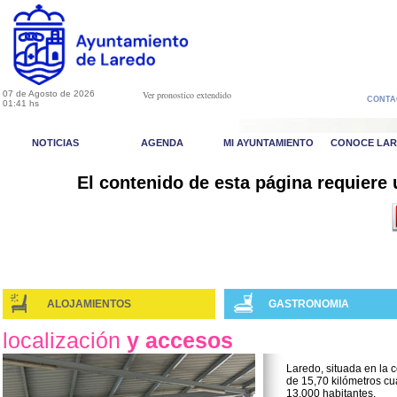
07 de Agosto de 2026
Ver pronostico extendido
CONTA
01:41 hs
NOTICIAS
AGENDA
MI AYUNTAMIENTO
CONOCE LA
El contenido de esta página requiere
ALOJAMIENTOS
GASTRONOMIA
localización
y accesos
Laredo, situada en la 
de 15,70 kilómetros c
13.000 habitantes.