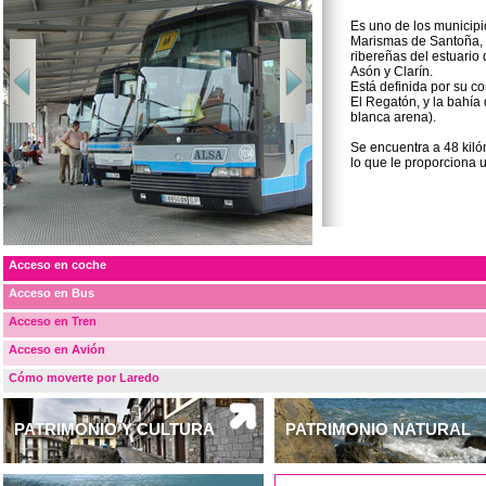
Es uno de los municipi
Marismas de Santoña, V
ribereñas del estuario
Asón y Clarín.
Está definida por su c
El Regatón, y la bahía 
blanca arena).
Se encuentra a 48 kiló
lo que le proporciona 
Acceso en coche
Acceso en Bus
Acceso en Tren
Acceso en Avión
Cómo moverte por Laredo
PATRIMONIO Y CULTURA
PATRIMONIO NATURAL