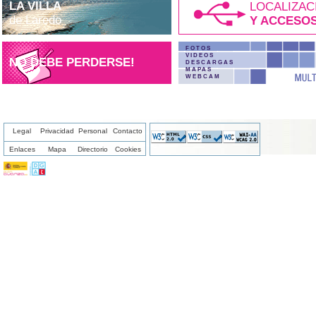
LA VILLA
LOCALIZAC
de Laredo
Y ACCESO
FOTOS
VIDEOS
NO DEBE PERDERSE!
DESCARGAS
MAPAS
WEBCAM
Legal
Privacidad
Personal
Contacto
Enlaces
Mapa
Directorio
Cookies