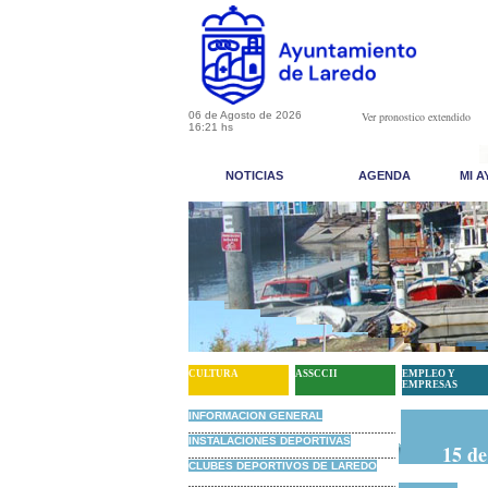
06 de Agosto de 2026
Ver pronostico extendido
16:21 hs
NOTICIAS
AGENDA
MI 
CULTURA
ASSCCII
EMPLEO Y
EMPRESAS
INFORMACION GENERAL
INSTALACIONES DEPORTIVAS
15 de
 DE LAREDO PATINAJE...
{ampliar}
CLUBES DEPORTIVOS DE LAREDO