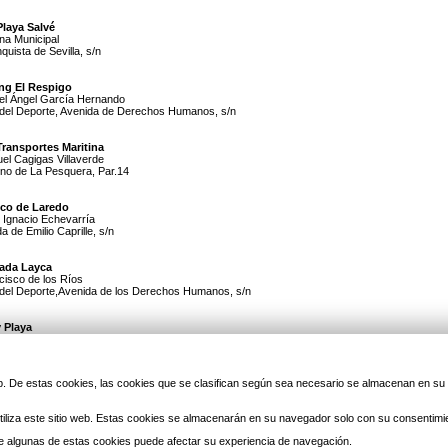
Playa Salvé
ina Municipal
uista de Sevilla, s/n
ng El Respigo
uel Ángel García Hernando
 del Deporte, Avenida de Derechos Humanos, s/n
Transportes Maritina
el Cagigas Villaverde
ono de La Pesquera, Par.14
ico de Laredo
 Ignacio Echevarría
a de Emilio Caprille, s/n
ada Layca
cisco de los Ríos
 del Deporte,Avenida de los Derechos Humanos, s/n
 Playa
 Luis Rivero de Diego
 del Deporte, Avenida de los Derechos Humanos, s/n
 web. De estas cookies, las cookies que se clasifican según sea necesario se almacenan en s
ismo Elemental Cajiga
 Bernardino de Escalante
de Ahumada, 5
iliza este sitio web. Estas cookies se almacenarán en su navegador solo con su consentimi
05131
 de algunas de estas cookies puede afectar su experiencia de navegación.
ús Hernández Conde