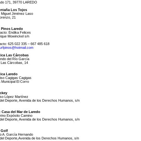
tado 171, 39770 LAREDO
ontaña Los Tojos
é Miguel Jiménez Laso
orenzo, 21
f Pinos Laredo
acto: Endika Felices
rique Mowinckel s/n
acto: 625 022 335 – 667 485 618
urfpinos@hotmail.com
tica Las Cárcobas
undo del Río García
o Las Cárcobas, 14
tica Laredo
ciso Cagigas Cagigas
a Municipal El Corro
ckey
nso López Martínez
 del Deporte, Avenida de los Derechos Humanos, s/n
z Casa del Mar de Laredo
orino Expósito Camino
 del Deporte, Avenida de los Derechos Humanos, s/n
 Golf
ro A. García Hernando
 del Deporte,Avenida de los Derechos Humanos, s/n