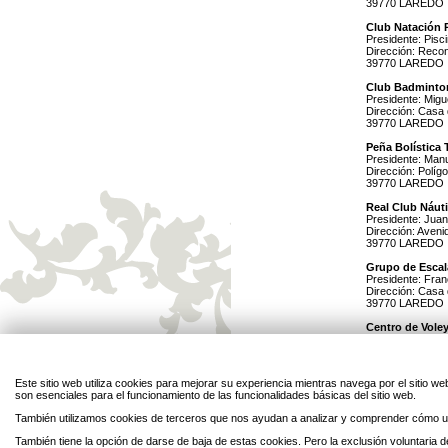
39770 LAREDO
Club Natación 
Presidente: Pisc
Dirección: Reconq
39770 LAREDO
Club Badminto
Presidente: Mig
Dirección: Casa
39770 LAREDO
Peña Bolística 
Presidente: Manu
Dirección: Políg
39770 LAREDO
Real Club Náut
Presidente: Juan
Dirección: Avenid
39770 LAREDO
Grupo de Escal
Presidente: Fran
Dirección: Casa
39770 LAREDO
Centro de Voley
Presidente: José
Dirección: Casa
39770 LAREDO.
Este sitio web utiliza cookies para mejorar su experiencia mientras navega por el sitio
Club de Sender
son esenciales para el funcionamiento de las funcionalidades básicas del sitio web.
Dirección: I.E.S
Avenida Duque 
También utilizamos cookies de terceros que nos ayudan a analizar y comprender cómo ut
39770 Laredo
Teléfono: 942 6
También tiene la opción de darse de baja de estas cookies. Pero la exclusión voluntaria
Presidente: Jes