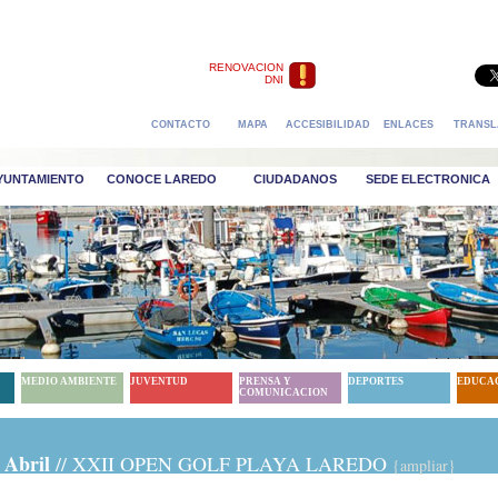
RENOVACION
DNI
CONTACTO
MAPA
ACCESIBILIDAD
ENLACES
TRANSL
AYUNTAMIENTO
CONOCE LAREDO
CIUDADANOS
SEDE ELECTRONICA
MEDIO AMBIENTE
JUVENTUD
PRENSA Y
DEPORTES
EDUCA
COMUNICACION
 Abril
// XXII OPEN GOLF PLAYA LAREDO
{ampliar}