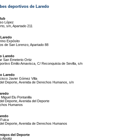
bes deportivos de Laredo
lub
nso López
rto, s/n, Apartado 211
 Laredo
orino Expósito
os de San Lorenzo, Apartado 88
o Laredo
r San Emeterio Ortiz
portivo Emilio Amavisca, C/ Reconquista de Sevilla, s/n
o Laredo
cisco Javier Gómez Villa
 del Deporte, Avenida de Derechos Humanos, s/n
Laredo
Miguel Elu Pontanilla
del Deporte, Avenida del Deporte
echos Humanos
aredo
 Fuica
 del Deporte, Avenida de Derechos Humanos
Amigos del Deporte
o Aboitiz