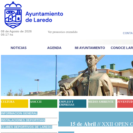
08 de Agosto de 2026
Ver pronostico extendido
CONTA
06:17 hs
NOTICIAS
AGENDA
MI AYUNTAMIENTO
CONOCE LA
CULTURA
ASSCCII
EMPLEO Y
MEDIO AMBIENTE
JUVENTUD
EMPRESAS
INFORMACION GENERAL
INSTALACIONES DEPORTIVAS
15 de Abril
JE...
// XXII OPEN
{ampliar}
CLUBES DEPORTIVOS DE LAREDO