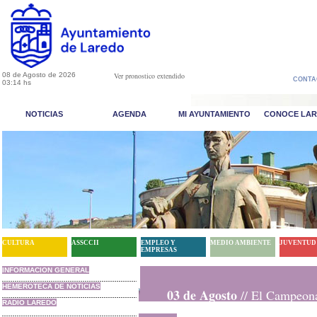
08 de Agosto de 2026
Ver pronostico extendido
CONTA
03:14 hs
NOTICIAS
AGENDA
MI AYUNTAMIENTO
CONOCE LA
CULTURA
ASSCCII
EMPLEO Y
MEDIO AMBIENTE
JUVENTUD
EMPRESAS
INFORMACION GENERAL
HEMEROTECA DE NOTICIAS
03 de Agosto
// El Campeona
}
RADIO LAREDO