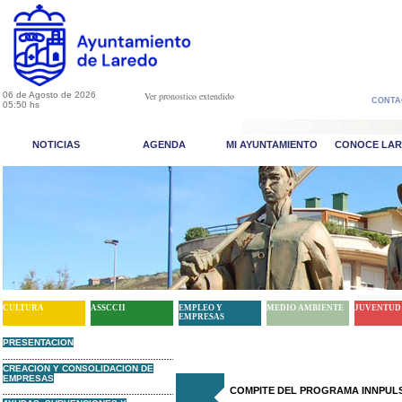
06 de Agosto de 2026
Ver pronostico extendido
CONTA
05:50 hs
NOTICIAS
AGENDA
MI AYUNTAMIENTO
CONOCE LA
CULTURA
ASSCCII
EMPLEO Y
MEDIO AMBIENTE
JUVENTUD
EMPRESAS
PRESENTACION
CREACION Y CONSOLIDACION DE
EMPRESAS
COMPITE DEL PROGRAMA INNPULSA