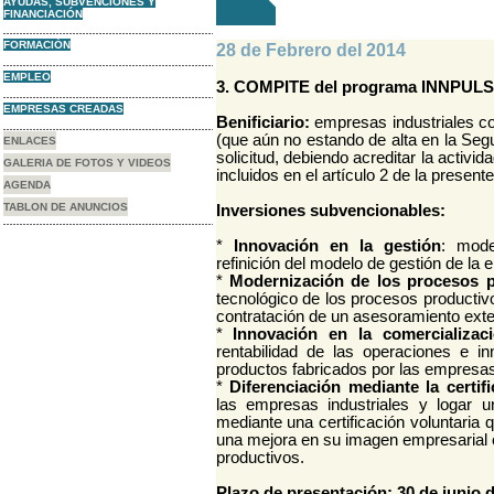
AYUDAS, SUBVENCIONES Y
FINANCIACIÓN
FORMACIÓN
28 de Febrero del 2014
EMPLEO
3. COMPITE del programa INNPULSA
EMPRESAS CREADAS
Benificiario:
empresas industriales c
(que aún no estando de alta en la Seg
ENLACES
solicitud, debiendo acreditar la activida
GALERIA DE FOTOS Y VIDEOS
incluidos en el artículo 2 de la present
AGENDA
TABLON DE ANUNCIOS
Inversiones subvencionables:
*
Innovación en la gestión
: mode
refinición del modelo de gestión de la
*
Modernización de los procesos p
tecnológico de los procesos productiv
contratación de un asesoramiento exte
*
Innovación en la comercializac
rentabilidad de las operaciones e i
productos fabricados por las empresas 
*
Diferenciación mediante la certifi
las empresas industriales y logar u
mediante una certificación voluntaria 
una mejora en su imagen empresarial o
productivos.
Plazo de presentación: 30 de junio 