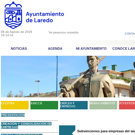
08 de Agosto de 2026
Ver pronostico extendido
CONTA
16:14 hs
NOTICIAS
AGENDA
MI AYUNTAMIENTO
CONOCE LA
CULTURA
ASSCCII
EMPLEO Y
MEDIO AMBIENTE
JUVENTUD
EMPRESAS
PRESENTACION
CREACION Y CONSOLIDACION DE
EMPRESAS
Subvenciones para empresas del sect