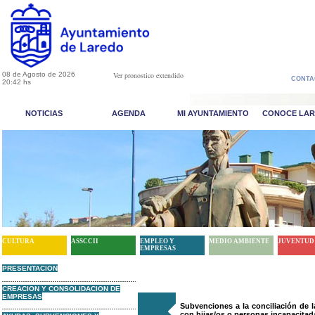
08 de Agosto de 2026
Ver pronostico extendido
CONTA
20:42 hs
NOTICIAS
AGENDA
MI AYUNTAMIENTO
CONOCE LA
CULTURA
ASSCCII
EMPLEO Y
MEDIO AMBIENTE
JUVENTUD
EMPRESAS
PRESENTACION
CREACION Y CONSOLIDACION DE
EMPRESAS
Subvenciones a la conciliación de 
con hijas/os o personas incapacitad