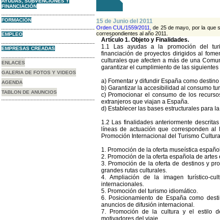
AYUDAS, SUBVENCIONES Y
FINANCIACIÓN
FORMACIÓN
15 de Junio del 2011
Orden CUL/1559/2011,
de 25 de mayo, por la que s
correspondientes al año 2011.
EMPLEO
Artículo 1. Objeto y Finalidades.
1.1 Las ayudas a la promoción del turi
EMPRESAS CREADAS
financiación de proyectos dirigidos al fomen
culturales que afecten a más de una Comu
ENLACES
garantizar el cumplimiento de las siguientes 
GALERIA DE FOTOS Y VIDEOS
a) Fomentar y difundir España como destino tu
AGENDA
b) Garantizar la accesibilidad al consumo turí
TABLON DE ANUNCIOS
c) Promocionar el consumo de los recursos 
extranjeros que viajan a España.
d) Establecer las bases estructurales para l
1.2 Las finalidades anteriormente descritas 
líneas de actuación que corresponden al M
Promoción Internacional del Turismo Cultur
1. Promoción de la oferta museística españo
2. Promoción de la oferta española de artes
3. Promoción de la oferta de destinos y pro
grandes rutas culturales.
4. Ampliación de la imagen turístico-c
internacionales.
5. Promoción del turismo idiomático.
6. Posicionamiento de España como destin
anuncios de difusión internacional.
7. Promoción de la cultura y el estilo
motivadores del viaje.