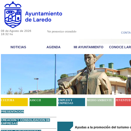
08 de Agosto de 2026
Ver pronostico extendido
CONTA
18:32 hs
NOTICIAS
AGENDA
MI AYUNTAMIENTO
CONOCE LA
CULTURA
ASSCCII
EMPLEO Y
MEDIO AMBIENTE
JUVENTUD
EMPRESAS
PRESENTACION
CREACION Y CONSOLIDACION DE
EMPRESAS
Ayudas a la promoción del turismo c