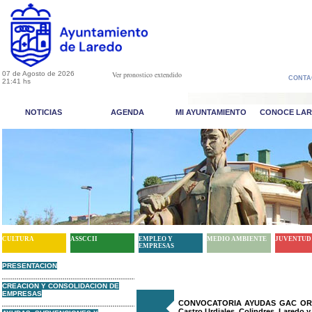
07 de Agosto de 2026
Ver pronostico extendido
CONTA
21:41 hs
NOTICIAS
AGENDA
MI AYUNTAMIENTO
CONOCE LA
CULTURA
ASSCCII
EMPLEO Y
MEDIO AMBIENTE
JUVENTUD
EMPRESAS
PRESENTACION
CREACION Y CONSOLIDACION DE
EMPRESAS
CONVOCATORIA AYUDAS GAC ORIENT
Castro Urdiales, Colindres, Laredo 