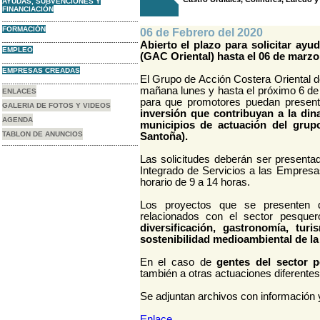
AYUDAS, SUBVENCIONES Y
FINANCIACIÓN
FORMACIÓN
06 de Febrero del 2020
Abierto el plazo para solicitar ay
EMPLEO
(GAC Oriental) hasta el 06 de marzo
EMPRESAS CREADAS
El Grupo de Acción Costera Oriental de
mañana lunes y hasta el próximo 6 de
ENLACES
para que promotores puedan presenta
GALERIA DE FOTOS Y VIDEOS
inversión que contribuyan a la din
AGENDA
municipios de actuación del grupo
TABLON DE ANUNCIOS
Santoña).
Las solicitudes deberán ser presenta
Integrado de Servicios a las Empresa
horario de 9 a 14 horas.
Los proyectos que se presenten d
relacionados con el sector pesque
diversificación, gastronomía, tur
sostenibilidad medioambiental de l
En el caso de
gentes del sector 
también a otras actuaciones diferentes,
Se adjuntan archivos con información 
Enlace