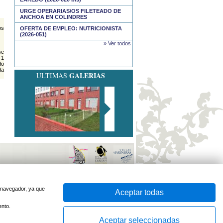
URGE OPERARIAS/OS FILETEADO DE
ANCHOA EN COLINDRES
os
OFERTA DE EMPLEO: NUTRICIONISTA
(2026-051)
» Ver todos
se
 1
do
da
GALERIAS
ULTIMAS
sido optimizado para
Firefox
e
Internet Explorer 7
o superior
Desarrollado por
u navegador, ya que
Aceptar todas
ento.
Aceptar seleccionadas