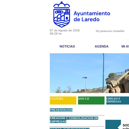
07 de Agosto de 2026
Ver pronostico extendido
08:28 hs
NOTICIAS
AGENDA
MI 
CULTURA
ASSCCII
EMPLEO Y
EMPRESAS
PRESENTACION
CREACION Y CONSOLIDACION DE
EMPRESAS
SOD
sub