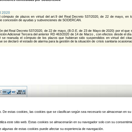
l 2020
 cómputo de plazos en virtud del art.9 del Real Decreto 537/2020, de 22 de mayo, en l
 de concesión de ayudas y subvenciones de SODERCAN.
ión del Real Decreto 537/2020, de 22 de mayo, (B.O.E. de 23 de Mayo de 2020) por el que 
ición Adicional Tercera del anterior RD 463/2020 de 14 de Marzo , con efectos desde el día
0 se reanuda el cómputo de los plazos que hubieran sido suspendidos en virtud del cita
ue se declaró el estado de alarma para la gestión de la situación de crisis sanitaria ocasiona
© 2010 Laredo | Este sitio ha 
 web. De estas cookies, las cookies que se clasifican según sea necesario se almacenan en s
iliza este sitio web. Estas cookies se almacenarán en su navegador solo con su consentimi
 de algunas de estas cookies puede afectar su experiencia de navegación.