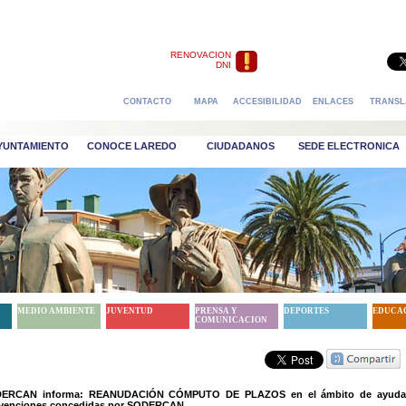
RENOVACION
DNI
CONTACTO
MAPA
ACCESIBILIDAD
ENLACES
TRANSL
AYUNTAMIENTO
CONOCE LAREDO
CIUDADANOS
SEDE ELECTRONICA
MEDIO AMBIENTE
JUVENTUD
PRENSA Y
DEPORTES
EDUCA
COMUNICACION
ERCAN informa: REANUDACIÓN CÓMPUTO DE PLAZOS en el ámbito de ayuda
venciones concedidas por SODERCAN.