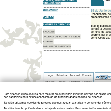
AYUDAS, SUBVENCIONES Y
FINANCIACIÓN
FORMACIÓN
15 de Junio de
Reanudación del
procedimientos
EMPLEO
EMPRESAS CREADAS
Tras la publicac
derogó la Dispos
ENLACES
de junio de 202
decreto, por el q
GALERIA DE FOTOS Y VIDEOS
por el Covid-19.
AGENDA
TABLON DE ANUNCIOS
Legal
Privacidad
Personal
Contacto
Enlaces
Mapa
Directorio
Cookies
Este sitio web utiliza cookies para mejorar su experiencia mientras navega por el sitio
son esenciales para el funcionamiento de las funcionalidades básicas del sitio web.
También utilizamos cookies de terceros que nos ayudan a analizar y comprender cómo ut
También tiene la opción de darse de baja de estas cookies. Pero la exclusión voluntaria