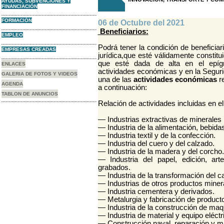
AYUDAS, SUBVENCIONES Y
FINANCIACIÓN
FORMACIÓN
06 de Octubre del 2021
Beneficiarios:
EMPLEO
Podrá tener la condición de beneficia
EMPRESAS CREADAS
jurídica,que esté válidamente constitu
que esté dada de alta en el epígr
ENLACES
actividades económicas y en la Segurid
GALERIA DE FOTOS Y VIDEOS
una de las
actividades económicas
re
AGENDA
a continuación:
TABLON DE ANUNCIOS
Relación de actividades incluidas en el 
— Industrias extractivas de minerales 
— Industria de la alimentación, bebid
— Industria textil y de la confección.
— Industria del cuero y del calzado.
— Industria de la madera y del corcho.
— Industria del papel, edición, ar
grabados.
— Industria de la transformación del c
— Industrias de otros productos miner
— Industria cementera y derivados.
— Metalurgia y fabricación de product
— Industria de la construcción de maq
— Industria de material y equipo eléctri
— Construcción naval, reparación y m