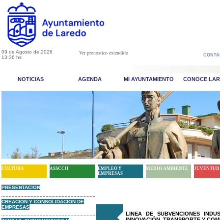
09 de Agosto de 2026
Ver pronostico extendido
CONTA
13:36 hs
NOTICIAS
AGENDA
MI AYUNTAMIENTO
CONOCE LA
CULTURA
ASSCCII
EMPLEO Y
MEDIO AMBIENTE
JUVENTUD
EMPRESAS
PRESENTACION
CREACION Y CONSOLIDACION DE
EMPRESAS
LINEA DE SUBVENCIONES INDUS
INNOVACIÓN, TRANSPORTE Y COM